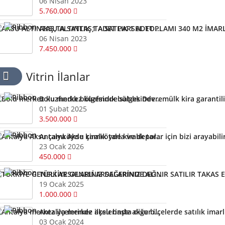
06 Nisan 2023
5.760.000
AKSU ALTINTAŞ,TA SATLIK 1 ADET PARSEL TOPLAMI 340 M2 İMARLI ARSA KELEPİR
06 Nisan 2023
7.450.000
Vitrin İlanlar
Bolu merkez kuzfındık bölgesinde satılık Devremülk kira garantili
01 Şubat 2025
3.500.000
Antalya Aksu çamköyde kiralık tarla ve depolar için bizi arayabilirsiniz
23 Ocak 2026
450.000
TÜRKİYE GENELİ ARSALARINIZ DEĞERİNDE ALINIR SATILIR TAKAS EDİLİR ARAYIN YARDIMCI OLALIM
19 Ocak 2025
1.000.000
Antalya merkez ilçelerinde aksu başta diğer ilçelerde satılık imarlı müstail tapulu arsa
03 Ocak 2024