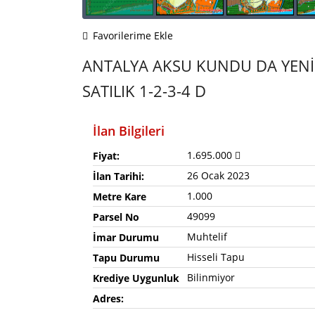
Favorilerime Ekle
ANTALYA AKSU KUNDU DA YENİ
SATILIK 1-2-3-4 D
İlan Bilgileri
1.695.000
Fiyat:
26 Ocak 2023
İlan Tarihi:
1.000
Metre Kare
49099
Parsel No
Muhtelif
İmar Durumu
Hisseli Tapu
Tapu Durumu
Bilinmiyor
Krediye Uygunluk
Adres: