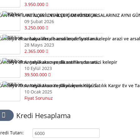
3.950.000
ANTALYA İL VE İLÇERİ DE AKSU ÇAMKÖYDE ARSALARINIZ AYNI GÜN NAKİTE ÇEVRİLİR
09 Şubat 2026
3.250.000
antalya aksu hacıaliler,de arsa arazi fiyatları kelepir arazi ve arsalar
28 Mayıs 2023
2.365.000
Antalya aksu-yesilkaraman,da satilik-arsa arazi kelepir
10 Eylül 2023
39.500.000
Antalya Aksu Yeşilkaraman Köyü İçerisinde Satılık Kargır Ev ve Tarla
10 Ocak 2025
Fiyat Sorunuz
Kredi Hesaplama
redi Tutarı: