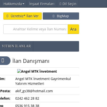
Hakkımızda
İnşaat Firmaları
Dil Seçin
Ücretsiz* İlan Ver
BigMap
Ara
VITRIN İLANLAR
İlan Danışmanı
sim:
Angel MTK İnvetment Gayrimenkul
Yatırım Hizmetleri
-Posta:
akif_gs38@hotmail.com
elefon:
0242 462 28 82
ep
0536 915 38 38