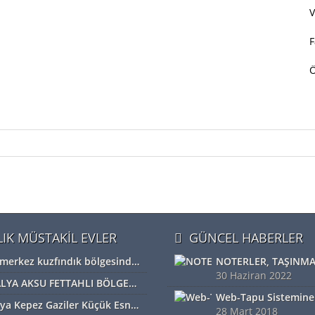
V
F
LIK MÜSTAKİL EVLER
GÜNCEL HABERLER
Bolu merkez kuzfındık bölgesinde satılık Devremülk kira garantili
30 Haziran 2022
ANTALYA AKSU FETTAHLI BÖLGESİNDE ACİL SATILIK TEK TAPU MÜSTAKİL TARLA
Antalya Kepez Gaziler Küçük Esnaf Sanayi Sİtesi Satılık Dükkan
28 Mart 2018