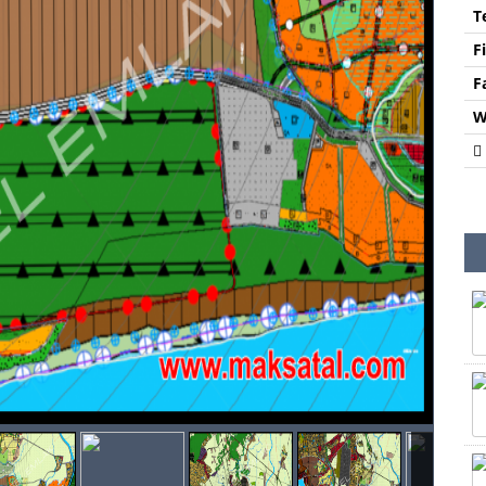
T
F
F
W