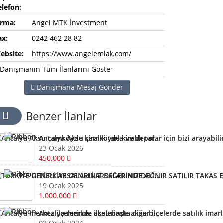
elefon:
irma:
Angel MTK İnvestment
ax:
0242 462 28 82
ebsite:
https://www.angelemlak.com/
Danışmanın Tüm İlanlarını Göster
Danışmana Mesaj Gönder
Benzer İlanlar
Antalya Aksu çamköyde kiralık tarla ve depolar için bizi arayabilirsiniz
23 Ocak 2026
450.000
TÜRKİYE GENELİ ARSALARINIZ DEĞERİNDE ALINIR SATILIR TAKAS EDİLİR ARAYIN YARDIMCI OLALIM
19 Ocak 2025
1.000.000
Antalya merkez ilçelerinde aksu başta diğer ilçelerde satılık imarlı müstail tapulu arsa
03 Ocak 2024