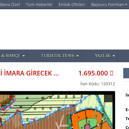
Bana Özel
Tüm Haberler
Emlak Ofisleri
Başvuru Formları
 & BAHÇE
TURISTIK TESIS
YAZLIK
ANTALYA AKSU KUNDU DA YENİ İMARA GİRECEK OLAN YERLERDE SATILIK 1-2-3-4 D
1.695.000
İlan Kodu: 120312
İ
E
T
C