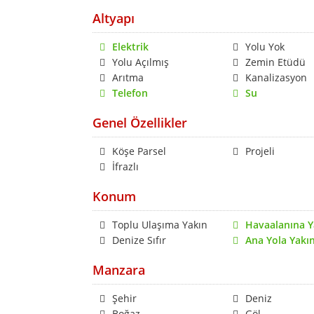
Altyapı
Elektrik
Yolu Yok
Yolu Açılmış
Zemin Etüdü
Arıtma
Kanalizasyon
Telefon
Su
Genel Özellikler
Köşe Parsel
Projeli
İfrazlı
Konum
Toplu Ulaşıma Yakın
Havaalanına Y
Denize Sıfır
Ana Yola Yakı
Manzara
Şehir
Deniz
Boğaz
Göl