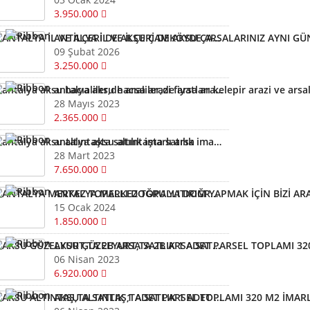
3.950.000
ANTALYA İL VE İLÇERİ DE AKSU ÇAMKÖYDE ARSALARINIZ AYNI GÜN NAKİTE ÇEVRİLİR
09 Şubat 2026
3.250.000
antalya aksu hacıaliler,de arsa arazi fiyatları kelepir arazi ve arsalar
28 Mayıs 2023
2.365.000
antalya aksu altıntaşta satılık imarlı arsa
28 Mart 2023
7.650.000
ANTALYA MERKEZ TOPALLI DOĞRU YATIRIM YAPMAK İÇİN BİZİ ARAYIN YARDIMCI OLALIM ARSA TARLA
15 Ocak 2024
1.850.000
AKSU GÜZELYURT,TA 2B ARSA SATLIK 1 ADET PARSEL TOPLAMI 320 M2
06 Nisan 2023
6.920.000
AKSU ALTINTAŞ,TA SATLIK 1 ADET PARSEL TOPLAMI 320 M2 İMARLI ARSA KELEPİR ARSA