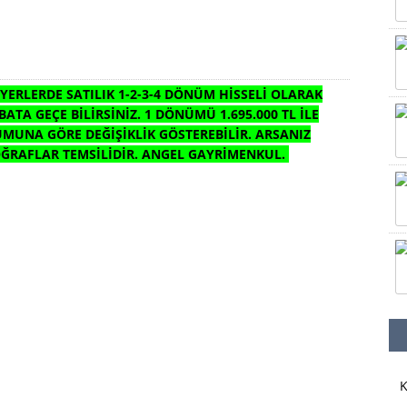
ERLERDE SATILIK 1-2-3-4 DÖNÜM HİSSELİ OLARAK
BATA GEÇE BİLİRSİNİZ. 1 DÖNÜMÜ 1.695.000 TL İLE
ONUMUNA GÖRE DEĞİŞİKLİK GÖSTEREBİLİR. ARSANIZ
TOĞRAFLAR TEMSİLİDİR. ANGEL GAYRİMENKUL.
K