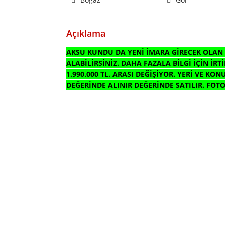
Açıklama
AKSU KUNDU DA YENİ İMARA GİRECEK OLAN Y
ALABİLİRSİNİZ. DAHA FAZALA BİLGİ İÇİN İRTİ
1.990.000 TL. ARASI DEĞİŞİYOR. YERİ VE K
DEĞERİNDE ALINIR DEĞERİNDE SATILIR. FO