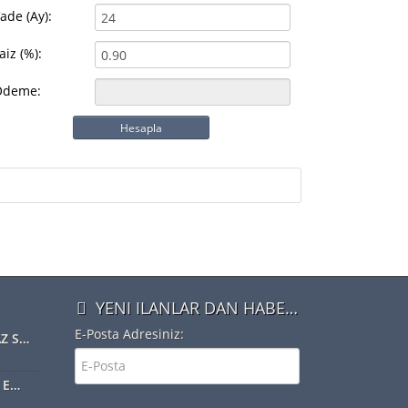
ade (Ay):
aiz (%):
Ödeme:
Hesapla
YENI ILANLAR DAN HABERDAR OLMAK IÇIN ÜYE OLUN
E-Posta Adresiniz:
NOTERLER, TAŞINMAZ SATIŞ VAADİ SÖZLEŞMESİ YAPABİLECEK
Web-Tapu Sistemine Emlakçılar da Eklendi