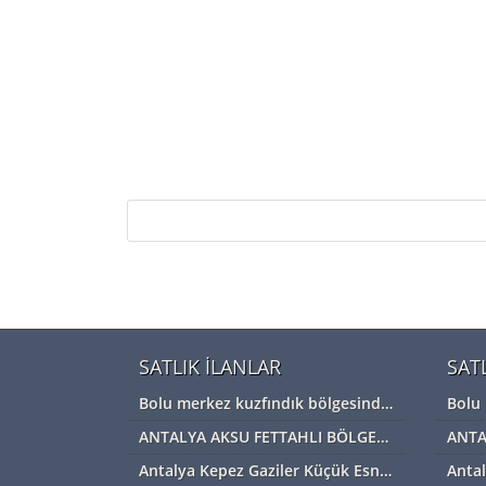
SATLIK İLANLAR
SAT
Bolu merkez kuzfındık bölgesinde satılık Devremülk kira garantili
ANTALYA AKSU FETTAHLI BÖLGESİNDE ACİL SATILIK TEK TAPU MÜSTAKİL TARLA
Antalya Kepez Gaziler Küçük Esnaf Sanayi Sİtesi Satılık Dükkan