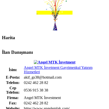
,
Harita
İlan Danışmanı
Angel MTK İnvetment Gayrimenkul Yatırım
İsim:
Hizmetleri
E-Posta:
akif_gs38@hotmail.com
Telefon:
0242 462 28 82
Cep
0536 915 38 38
Telefon:
Firma:
Angel MTK İnvestment
Fax:
0242 462 28 82
Website:
https://www.angelemlak.com/