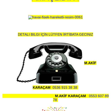
DETALI BILGI İÇİN LÜTFEN İRTİBATA GECINIZ
M.AKİF
KARAÇAM
0536 915 38 38
M.AKİF KARAÇAM
0553 607 89
78