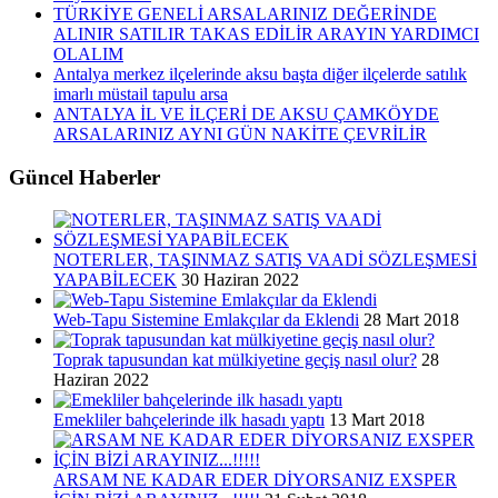
TÜRKİYE GENELİ ARSALARINIZ DEĞERİNDE
ALINIR SATILIR TAKAS EDİLİR ARAYIN YARDIMCI
OLALIM
Antalya merkez ilçelerinde aksu başta diğer ilçelerde satılık
imarlı müstail tapulu arsa
ANTALYA İL VE İLÇERİ DE AKSU ÇAMKÖYDE
ARSALARINIZ AYNI GÜN NAKİTE ÇEVRİLİR
Güncel Haberler
NOTERLER, TAŞINMAZ SATIŞ VAADİ SÖZLEŞMESİ
YAPABİLECEK
30 Haziran 2022
Web-Tapu Sistemine Emlakçılar da Eklendi
28 Mart 2018
Toprak tapusundan kat mülkiyetine geçiş nasıl olur?
28
Haziran 2022
Emekliler bahçelerinde ilk hasadı yaptı
13 Mart 2018
ARSAM NE KADAR EDER DİYORSANIZ EXSPER