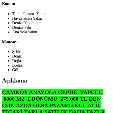
Konum
Toplu Ulaşıma Yakın
Havaalanına Yakın
Denize Yakın
Denize Sıfır
Ana Yola Yakın
Manzara
Şehir
Deniz
Doğa
Boğaz
Göl
Açıklama
ÇAMKÖY ANAYOLA CEPHE TAPULU
6000 M2 1 DÖNÜMÜ 275,000 TL DEN
ÇOK AZDA OLSA PAZARLIKLI ACİL
TİCARİ TARLA SATILIK DAHA FAZLA