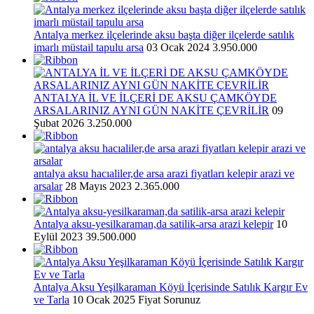
Antalya merkez ilçelerinde aksu başta diğer ilçelerde satılık
imarlı müstail tapulu arsa
03 Ocak 2024
3.950.000
ANTALYA İL VE İLÇERİ DE AKSU ÇAMKÖYDE
ARSALARINIZ AYNI GÜN NAKİTE ÇEVRİLİR
09
Şubat 2026
3.250.000
antalya aksu hacıaliler,de arsa arazi fiyatları kelepir arazi ve
arsalar
28 Mayıs 2023
2.365.000
Antalya aksu-yesilkaraman,da satilik-arsa arazi kelepir
10
Eylül 2023
39.500.000
Antalya Aksu Yeşilkaraman Köyü İçerisinde Satılık Kargır Ev
ve Tarla
10 Ocak 2025
Fiyat Sorunuz