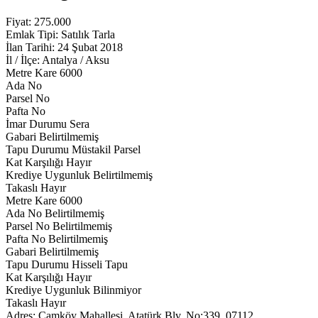
Fiyat:
275.000
Emlak Tipi:
Satılık Tarla
İlan Tarihi:
24 Şubat 2018
İl / İlçe:
Antalya / Aksu
Metre Kare
6000
Ada No
Parsel No
Pafta No
İmar Durumu
Sera
Gabari
Belirtilmemiş
Tapu Durumu
Müstakil Parsel
Kat Karşılığı
Hayır
Krediye Uygunluk
Belirtilmemiş
Takaslı
Hayır
Metre Kare
6000
Ada No
Belirtilmemiş
Parsel No
Belirtilmemiş
Pafta No
Belirtilmemiş
Gabari
Belirtilmemiş
Tapu Durumu
Hisseli Tapu
Kat Karşılığı
Hayır
Krediye Uygunluk
Bilinmiyor
Takaslı
Hayır
Adres:
Çamköy Mahallesi, Atatürk Blv. No:339, 07112