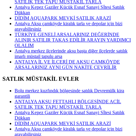
SATILIK TEK TAPU MÜSTAKİL TARLA
Antalya Kepez Gaziler Küçük Esnaf Sanayi Sİtesi Satılık
Dükkan
DİDİM AQUAPARK MEVKİ SATILIK ARAZİ
Antalya Aksu çamköyde kiralık tarla ve depolar için bizi
arayabilirsiniz
TÜRKİYE GENELİ ARSALARINIZ DEĞERİNDE
ALINIR SATILIR TAKAS EDİLİR ARAYIN YARDIMCI
OLALIM
Antalya merkez ilçelerinde aksu başta diğer ilçelerde satılık
imarlı müstail tapulu arsa
ANTALYA İL VE İLÇERİ DE AKSU ÇAMKÖYDE
ARSALARINIZ AYNI GÜN NAKİTE ÇEVRİLİR
SATLIK MÜSTAKİL EVLER
Bolu merkez kuzfındık bölgesinde satılık Devremülk kira
garantili
ANTALYA AKSU FETTAHLI BÖLGESİNDE ACİL
SATILIK TEK TAPU MÜSTAKİL TARLA
Antalya Kepez Gaziler Küçük Esnaf Sanayi Sİtesi Satılık
Dükkan
DİDİM AQUAPARK MEVKİ SATILIK ARAZİ
Antalya Aksu çamköyde kiralık tarla ve depolar için bizi
arayabilirsiniz