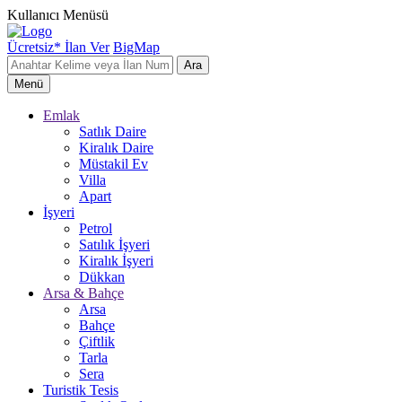
Kullanıcı Menüsü
Ücretsiz* İlan Ver
BigMap
Ara
Menü
Emlak
Satlık Daire
Kiralık Daire
Müstakil Ev
Villa
Apart
İşyeri
Petrol
Satılık İşyeri
Kiralık İşyeri
Dükkan
Arsa & Bahçe
Arsa
Bahçe
Çiftlik
Tarla
Sera
Turistik Tesis