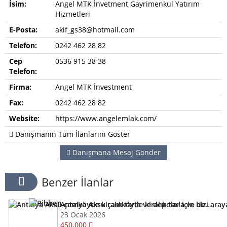
İsim:
Angel MTK İnvetment Gayrimenkul Yatırım
Hizmetleri
E-Posta:
akif_gs38@hotmail.com
Telefon:
0242 462 28 82
Cep
0536 915 38 38
Telefon:
Firma:
Angel MTK İnvestment
Fax:
0242 462 28 82
Website:
https://www.angelemlak.com/
Danışmanın Tüm İlanlarını Göster
Danışmana Mesaj Gönder
Benzer İlanlar
Antalya Aksu çamköyde kiralık tarla ve depolar için bizi arayabilirsiniz
23 Ocak 2026
450.000