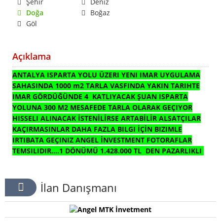
Şehir
Deniz
Doğa
Boğaz
Göl
Açıklama
ANTALYA ISPARTA YOLU ÜZERI YENI IMAR UYGULAMA
SAHASINDA 1000 m2 TARLA VASFINDA YAKIN TARIHTE
IMAR GÖRDÜĞÜNDE 4 KATLIYACAK ŞUAN ISPARTA
YOLUNA 300 M2 MESAFEDE TARLA OLARAK GEÇIYOR
HISSELI ALINACAK İSTENİLİRSE ARTABİLİR ALSATÇILAR
KAÇIRMASINLAR DAHA FAZLA BILGI İÇİN BIZIMLE
IRTIBATA GEÇINIZ ANGEL İNVESTMENT FOTORAFLAR
TEMSILIDIR....1 DÖNÜMÜ 1.428.000 TL DEN PAZARLIKLI
İlan Danışmanı