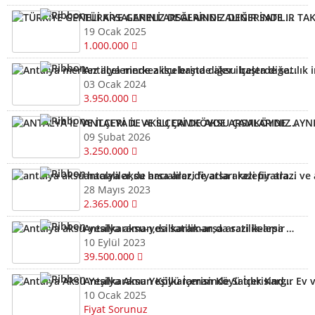
TÜRKİYE GENELİ ARSALARINIZ DEĞERİNDE ALINIR SATILIR TAKAS EDİLİR ARAYIN YARDIMCI OLALIM
19 Ocak 2025
1.000.000
Antalya merkez ilçelerinde aksu başta diğer ilçelerde satılık imarlı müstail tapulu arsa
03 Ocak 2024
3.950.000
ANTALYA İL VE İLÇERİ DE AKSU ÇAMKÖYDE ARSALARINIZ AYNI GÜN NAKİTE ÇEVRİLİR
09 Şubat 2026
3.250.000
antalya aksu hacıaliler,de arsa arazi fiyatları kelepir arazi ve arsalar
28 Mayıs 2023
2.365.000
Antalya aksu-yesilkaraman,da satilik-arsa arazi kelepir
10 Eylül 2023
39.500.000
Antalya Aksu Yeşilkaraman Köyü İçerisinde Satılık Kargır Ev ve Tarla
10 Ocak 2025
Fiyat Sorunuz