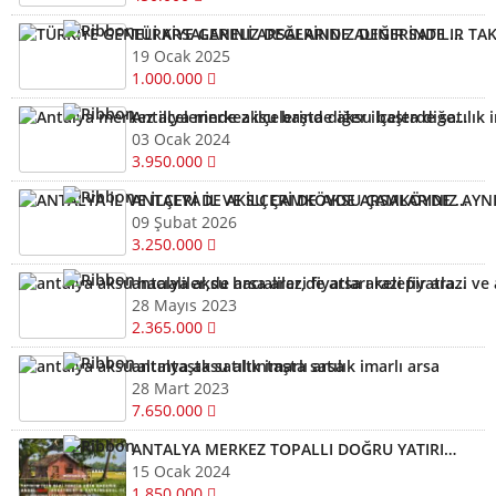
TÜRKİYE GENELİ ARSALARINIZ DEĞERİNDE ALINIR SATILIR TAKAS EDİLİR ARAYIN YARDIMCI OLALIM
19 Ocak 2025
1.000.000
Antalya merkez ilçelerinde aksu başta diğer ilçelerde satılık imarlı müstail tapulu arsa
03 Ocak 2024
3.950.000
ANTALYA İL VE İLÇERİ DE AKSU ÇAMKÖYDE ARSALARINIZ AYNI GÜN NAKİTE ÇEVRİLİR
09 Şubat 2026
3.250.000
antalya aksu hacıaliler,de arsa arazi fiyatları kelepir arazi ve arsalar
28 Mayıs 2023
2.365.000
antalya aksu altıntaşta satılık imarlı arsa
28 Mart 2023
7.650.000
ANTALYA MERKEZ TOPALLI DOĞRU YATIRIM YAPMAK İÇİN BİZİ ARAYIN YARDIMCI OLALIM ARSA TARLA
15 Ocak 2024
1.850.000