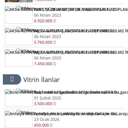
AKSU GÜZELYURT,TA 2B ARSA SATLIK 1 ADET PARSEL TOPLAMI 320 M2
06 Nisan 2023
6.920.000
AKSU ALTINTAŞ,TA SATLIK 1 ADET PARSEL TOPLAMI 320 M2 İMARLI ARSA KELEPİR ARSA
06 Nisan 2023
5.760.000
AKSU ALTINTAŞ,TA SATLIK 1 ADET PARSEL TOPLAMI 340 M2 İMARLI ARSA KELEPİR
06 Nisan 2023
7.450.000
Vitrin İlanlar
Bolu merkez kuzfındık bölgesinde satılık Devremülk kira garantili
01 Şubat 2025
3.500.000
Antalya Aksu çamköyde kiralık tarla ve depolar için bizi arayabilirsiniz
23 Ocak 2026
450.000