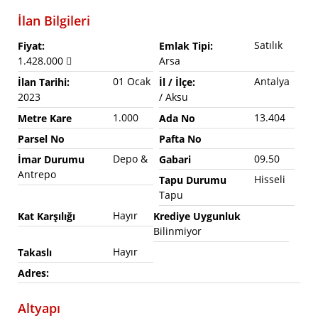
İlan Bilgileri
Satılık
Fiyat:
Emlak Tipi:
1.428.000
Arsa
01 Ocak
Antalya
İlan Tarihi:
İl / İlçe:
2023
/ Aksu
1.000
13.404
Metre Kare
Ada No
Parsel No
Pafta No
Depo &
09.50
İmar Durumu
Gabari
Antrepo
Hisseli
Tapu Durumu
Tapu
Hayır
Kat Karşılığı
Krediye Uygunluk
Bilinmiyor
Hayır
Takaslı
Adres:
Altyapı