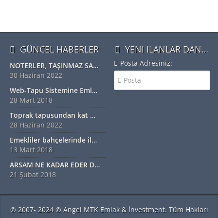
GÜNCEL HABERLER
YENI ILANLAR DAN HABERDAR OLMAK IÇIN ÜYE OLUN
E-Posta Adresiniz:
NOTERLER, TAŞINMAZ SATIŞ VAADİ SÖZLEŞMESİ YAPABİLECEK
30 Haziran 2022
Web-Tapu Sistemine Emlakçılar da Eklendi
28 Mart 2018
Toprak tapusundan kat mülkiyetine geçiş nasıl olur?
28 Haziran 2022
Emekliler bahçelerinde ilk hasadı yaptı
13 Mart 2018
ARSAM NE KADAR EDER DİYORSANIZ EXSPER İÇİN BİZİ ARAYINIZ...!!!!!
21 Şubat 2018
© 2007- 2024 © Angel MTK Emlak & İnvestment. Tüm Hakları