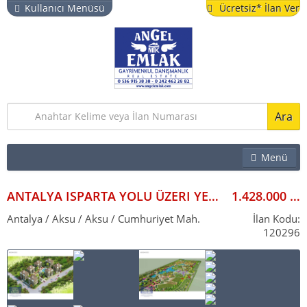
Kullanıcı Menüsü
Ücretsiz* İlan Ver
Ara
Menü
EMLAK
İŞYERI
ANTALYA ISPARTA YOLU ÜZERI YENI IMAR UYGULAMA SAHASINDA 1000 M2
1.428.000
ARSA & BAHÇE
Antalya / Aksu / Aksu / Cumhuriyet Mah.
İlan Kodu:
120296
TURISTIK TESIS
YAZLIK
VITRIN İLANLAR