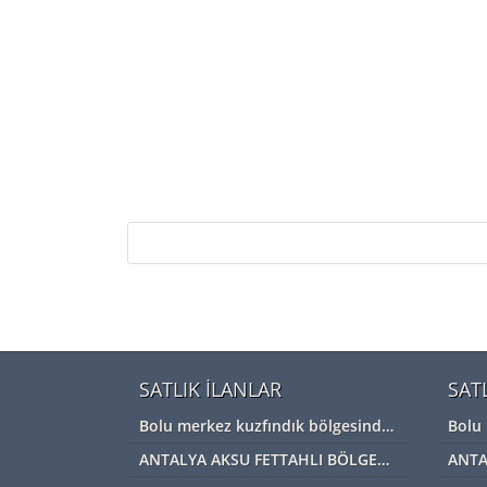
SATLIK İLANLAR
SAT
Bolu merkez kuzfındık bölgesinde satılık Devremülk kira garantili
ANTALYA AKSU FETTAHLI BÖLGESİNDE ACİL SATILIK TEK TAPU MÜSTAKİL TARLA