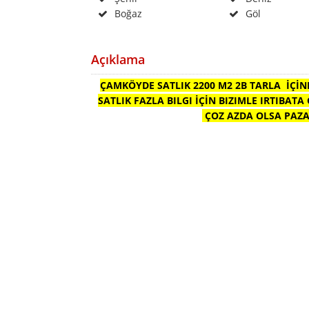
Boğaz
Göl
Açıklama
ÇAMKÖYDE SATLIK 2200 M2 2B TARLA İÇİN
SATLIK FAZLA BILGI İÇİN BIZIMLE IRTIBAT
ÇOZ AZDA OLSA PAZA