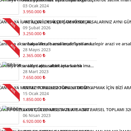
03 Ocak 2024
3.950.000
ANTALYA İL VE İLÇERİ DE AKSU ÇAMKÖYDE ARSALARINIZ AYNI GÜN NAKİTE ÇEVRİLİR
09 Şubat 2026
3.250.000
antalya aksu hacıaliler,de arsa arazi fiyatları kelepir arazi ve arsalar
28 Mayıs 2023
2.365.000
antalya aksu altıntaşta satılık imarlı arsa
28 Mart 2023
7.650.000
ANTALYA MERKEZ TOPALLI DOĞRU YATIRIM YAPMAK İÇİN BİZİ ARAYIN YARDIMCI OLALIM ARSA TARLA
15 Ocak 2024
1.850.000
AKSU GÜZELYURT,TA 2B ARSA SATLIK 1 ADET PARSEL TOPLAMI 320 M2
06 Nisan 2023
6.920.000