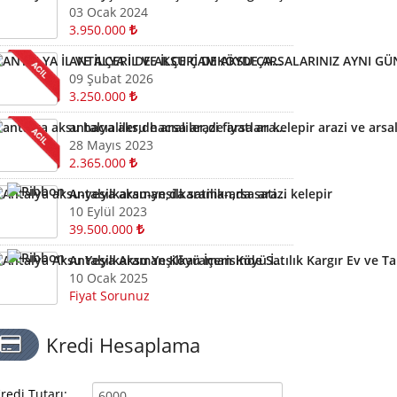
03 Ocak 2024
3.950.000
ANTALYA İL VE İLÇERİ DE AKSU ÇAMKÖYDE ARSALARINIZ AYNI GÜN NAKİTE ÇEVRİLİR
09 Şubat 2026
3.250.000
antalya aksu hacıaliler,de arsa arazi fiyatları kelepir arazi ve arsalar
28 Mayıs 2023
2.365.000
Antalya aksu-yesilkaraman,da satilik-arsa arazi kelepir
10 Eylül 2023
39.500.000
Antalya Aksu Yeşilkaraman Köyü İçerisinde Satılık Kargır Ev ve Tarla
10 Ocak 2025
Fiyat Sorunuz
Kredi Hesaplama
redi Tutarı: