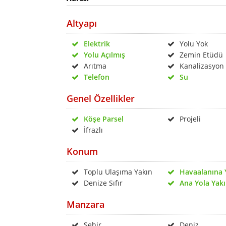
Altyapı
Elektrik
Yolu Yok
Yolu Açılmış
Zemin Etüdü
Arıtma
Kanalizasyon
Telefon
Su
Genel Özellikler
Köşe Parsel
Projeli
İfrazlı
Konum
Toplu Ulaşıma Yakın
Havaalanına 
Denize Sıfır
Ana Yola Yak
Manzara
Şehir
Deniz