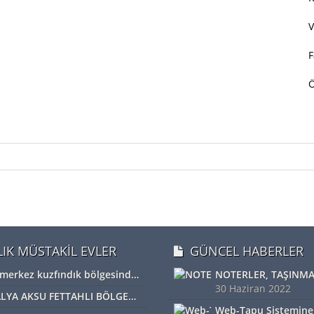
V
F
LIK MÜSTAKİL EVLER
GÜNCEL HABERLER
Bolu merkez kuzfındık bölgesinde satılık Devremülk kira garantili
30 Haziran 2022
ANTALYA AKSU FETTAHLI BÖLGESİNDE ACİL SATILIK TEK TAPU MÜSTAKİL TARLA