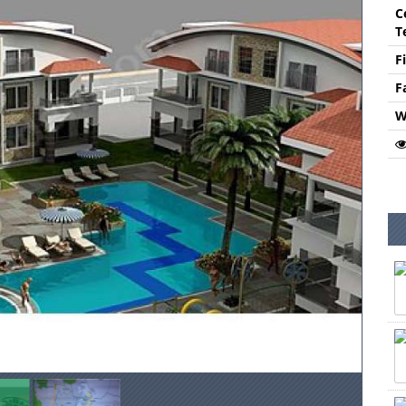
C
T
F
F
W