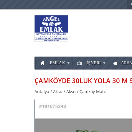
EMLAK
İŞYERI
ARSA
Antalya / Aksu / Aksu / Çamköy Mah.