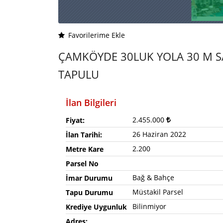
Favorilerime Ekle
ÇAMKÖYDE 30LUK YOLA 30 M S
TAPULU
İlan Bilgileri
2.455.000
Fiyat:
26 Haziran 2022
İlan Tarihi:
2.200
Metre Kare
Parsel No
Bağ & Bahçe
İmar Durumu
Müstakil Parsel
Tapu Durumu
Bilinmiyor
Krediye Uygunluk
Adres: