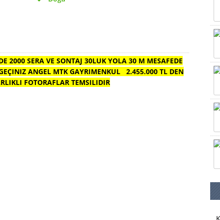
DE 2000 SERA VE SONTAJ 30LUK YOLA 30 M MESAFEDE
A GEÇINIZ ANGEL MTK GAYRIMENKUL 2.455.000 TL DEN
RLIKLI FOTORAFLAR TEMSILIDIR
K