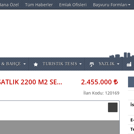
Bana Özel
Tüm Haberler
Emlak Ofisleri
Başvuru Formları
 & BAHÇE
TURISTIK TESIS
YAZLIK
ÇAMKÖYDE 30LUK YOLA 30 M SATLIK 2200 M2 SERA MÜSTAKIL TAPULU
2.455.000
İlan Kodu: 120169
İ
E
T