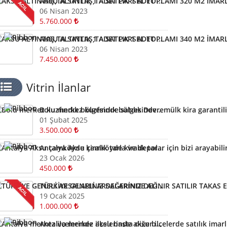
AKSU ALTINTAŞ,TA SATLIK 1 ADET PARSEL TOPLAMI 320 M2 İMARLI ARSA KELEPİR ARSA
06 Nisan 2023
5.760.000
AKSU ALTINTAŞ,TA SATLIK 1 ADET PARSEL TOPLAMI 340 M2 İMARLI ARSA KELEPİR
06 Nisan 2023
7.450.000
Vitrin İlanlar
Bolu merkez kuzfındık bölgesinde satılık Devremülk kira garantili
01 Şubat 2025
3.500.000
Antalya Aksu çamköyde kiralık tarla ve depolar için bizi arayabilirsiniz
23 Ocak 2026
450.000
TÜRKİYE GENELİ ARSALARINIZ DEĞERİNDE ALINIR SATILIR TAKAS EDİLİR ARAYIN YARDIMCI OLALIM
19 Ocak 2025
1.000.000
Antalya merkez ilçelerinde aksu başta diğer ilçelerde satılık imarlı müstail tapulu arsa