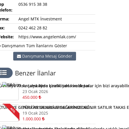
ep
0536 915 38 38
elefon:
irma:
Angel MTK İnvestment
ax:
0242 462 28 82
ebsite:
https://www.angelemlak.com/
Danışmanın Tüm İlanlarını Göster
Danışmana Mesaj Gönder
Benzer İlanlar
Antalya Aksu çamköyde kiralık tarla ve depolar için bizi arayabilirsiniz
23 Ocak 2026
450.000
TÜRKİYE GENELİ ARSALARINIZ DEĞERİNDE ALINIR SATILIR TAKAS EDİLİR ARAYIN YARDIMCI OLALIM
19 Ocak 2025
1.000.000
Antalya merkez ilçelerinde aksu başta diğer ilçelerde satılık imarlı müstail tapulu arsa