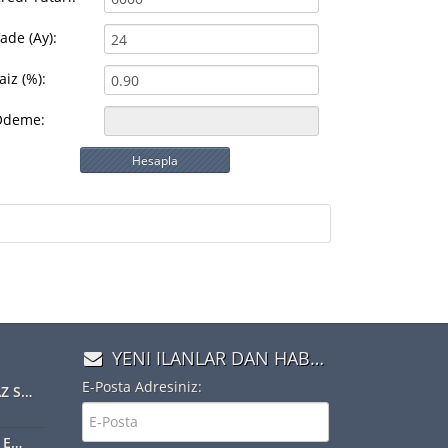
ade (Ay):
aiz (%):
Ödeme:
Hesapla
YENI ILANLAR DAN HABERDAR OLMAK IÇIN ÜYE OLUN
E-Posta Adresiniz:
NOTERLER, TAŞINMAZ SATIŞ VAADİ SÖZLEŞMESİ YAPABİLECEK
Web-Tapu Sistemine Emlakçılar da Eklendi