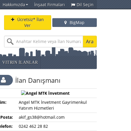
Hakkımızda
İnşaat Firmaları
Dil Seçin
Ücretsiz* İlan
BigMap
Ver
Ara
VITRIN İLANLAR
İlan Danışmanı
sim:
Angel MTK İnvetment Gayrimenkul
Yatırım Hizmetleri
-Posta:
akif_gs38@hotmail.com
elefon:
0242 462 28 82