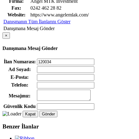
Firma:
Angel MTK İnvestment
Fax:
0242 462 28 82
Website:
https://www.angelemlak.com/
Danışmanın Tüm İlanlarını Göster
Danışmana Mesaj Gönder
×
Danışmana Mesaj Gönder
İlan Numarası:
Ad Soyad:
E-Posta:
Telefon:
Mesajınız:
Güvenlik Kodu
Kapat
Gönder
Benzer İlanlar