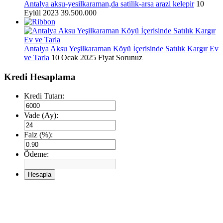
Antalya aksu-yesilkaraman,da satilik-arsa arazi kelepir
10
Eylül 2023
39.500.000
Antalya Aksu Yeşilkaraman Köyü İçerisinde Satılık Kargır Ev
ve Tarla
10 Ocak 2025
Fiyat Sorunuz
Kredi Hesaplama
Kredi Tutarı:
Vade (Ay):
Faiz (%):
Ödeme:
Hesapla