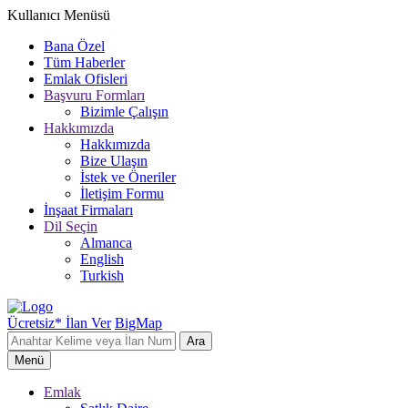
Kullanıcı Menüsü
Bana Özel
Tüm Haberler
Emlak Ofisleri
Başvuru Formları
Bizimle Çalışın
Hakkımızda
Hakkımızda
Bize Ulaşın
İstek ve Öneriler
İletişim Formu
İnşaat Firmaları
Dil Seçin
Almanca
English
Turkish
Ücretsiz* İlan Ver
BigMap
Ara
Menü
Emlak