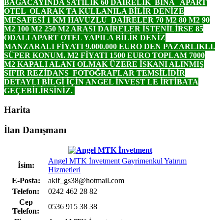
BAGACAYINDA SATILIK 60 DAİRELİK BİNA APART
OTEL OLARAK TA KULLANILA BİLİR DENİZE
MESAFESİ 1 KM HAVUZLU DAİRELER 70 M2 80 M2 90
M2 100 M2 250 M2 ARASI DAİRELER İSTENİLİRSE 85
ODALI APART OTEL YAPILA BİLİR DENİZ
MANZARALI FİYATI 9.000.000 EURO DEN PAZARLIKLI.
SÜPER KONUM. M2 FİYATI 1500 EURO TOPLAM 7000
M2 KAPALI ALANI OLMAK ÜZERE İSKANI ALINMIŞ
SIFIR REZİDANS FOTOĞRAFLAR TEMSİLİDİR
DETAYLI BİLGİ İÇİN ANGEL İNVEST LE İRTİBATA
GEÇEBİLİRSİNİZ.
Harita
İlan Danışmanı
Angel MTK İnvetment Gayrimenkul Yatırım
İsim:
Hizmetleri
E-Posta:
akif_gs38@hotmail.com
Telefon:
0242 462 28 82
Cep
0536 915 38 38
Telefon: