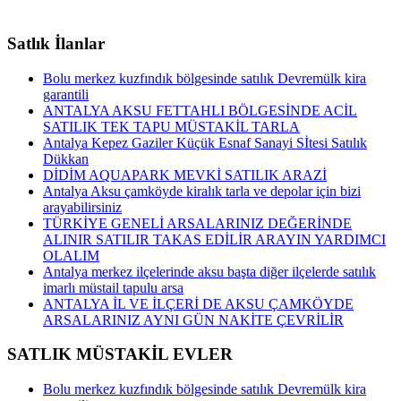
Satlık İlanlar
Bolu merkez kuzfındık bölgesinde satılık Devremülk kira
garantili
ANTALYA AKSU FETTAHLI BÖLGESİNDE ACİL
SATILIK TEK TAPU MÜSTAKİL TARLA
Antalya Kepez Gaziler Küçük Esnaf Sanayi Sİtesi Satılık
Dükkan
DİDİM AQUAPARK MEVKİ SATILIK ARAZİ
Antalya Aksu çamköyde kiralık tarla ve depolar için bizi
arayabilirsiniz
TÜRKİYE GENELİ ARSALARINIZ DEĞERİNDE
ALINIR SATILIR TAKAS EDİLİR ARAYIN YARDIMCI
OLALIM
Antalya merkez ilçelerinde aksu başta diğer ilçelerde satılık
imarlı müstail tapulu arsa
ANTALYA İL VE İLÇERİ DE AKSU ÇAMKÖYDE
ARSALARINIZ AYNI GÜN NAKİTE ÇEVRİLİR
SATLIK MÜSTAKİL EVLER
Bolu merkez kuzfındık bölgesinde satılık Devremülk kira