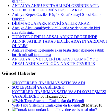
garantili
ANTALYA AKSU FETTAHLI BÖLGESİNDE ACİL
SATILIK TEK TAPU MÜSTAKİL TARLA
Antalya Kepez Gaziler Küçük Esnaf Sanayi Sİtesi Satılık
Dükkan
DİDİM AQUAPARK MEVKİ SATILIK ARAZİ
Antalya Aksu çamköyde kiralık tarla ve depolar için bizi
arayabilirsiniz
TÜRKİYE GENELİ ARSALARINIZ DEĞERİNDE
ALINIR SATILIR TAKAS EDİLİR ARAYIN YARDIMCI
OLALIM
Antalya merkez ilçelerinde aksu başta diğer ilçelerde satılık
imarlı müstail tapulu arsa
ANTALYA İL VE İLÇERİ DE AKSU ÇAMKÖYDE
ARSALARINIZ AYNI GÜN NAKİTE ÇEVRİLİR
Güncel Haberler
NOTERLER, TAŞINMAZ SATIŞ VAADİ SÖZLEŞMESİ
YAPABİLECEK
30 Haziran 2022
Web-Tapu Sistemine Emlakçılar da Eklendi
28 Mart 2018