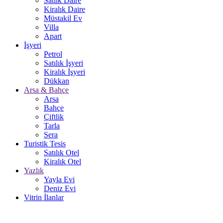
Satlık Daire
Kiralık Daire
Müstakil Ev
Villa
Apart
İşyeri
Petrol
Satılık İşyeri
Kiralık İşyeri
Dükkan
Arsa & Bahçe
Arsa
Bahçe
Çiftlik
Tarla
Sera
Turistik Tesis
Satılık Otel
Kiralık Otel
Yazlık
Yayla Evi
Deniz Evi
Vitrin İlanlar