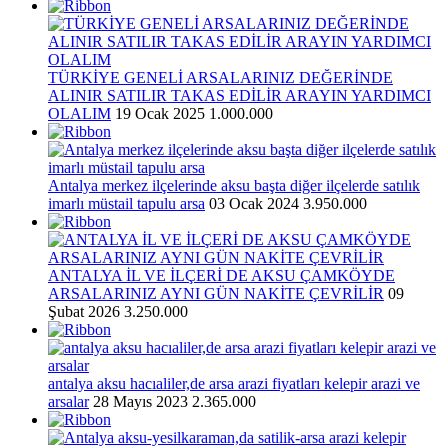
TÜRKİYE GENELİ ARSALARINIZ DEĞERİNDE
ALINIR SATILIR TAKAS EDİLİR ARAYIN YARDIMCI
OLALIM
19 Ocak 2025
1.000.000
Antalya merkez ilçelerinde aksu başta diğer ilçelerde satılık
imarlı müstail tapulu arsa
03 Ocak 2024
3.950.000
ANTALYA İL VE İLÇERİ DE AKSU ÇAMKÖYDE
ARSALARINIZ AYNI GÜN NAKİTE ÇEVRİLİR
09
Şubat 2026
3.250.000
antalya aksu hacıaliler,de arsa arazi fiyatları kelepir arazi ve
arsalar
28 Mayıs 2023
2.365.000