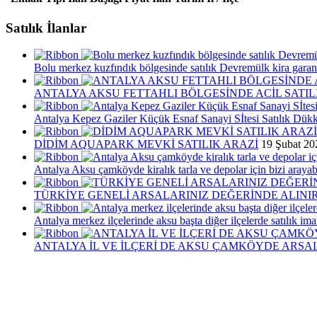
Satılık İlanlar
Bolu merkez kuzfındık bölgesinde satılık Devremülk kira garant
ANTALYA AKSU FETTAHLI BÖLGESİNDE ACİL SATIL
Antalya Kepez Gaziler Küçük Esnaf Sanayi Sİtesi Satılık Dük
DİDİM AQUAPARK MEVKİ SATILIK ARAZİ
19 Şubat 20
Antalya Aksu çamköyde kiralık tarla ve depolar için bizi arayabi
TÜRKİYE GENELİ ARSALARINIZ DEĞERİNDE ALINIR
Antalya merkez ilçelerinde aksu başta diğer ilçelerde satılık imar
ANTALYA İL VE İLÇERİ DE AKSU ÇAMKÖYDE ARSAL