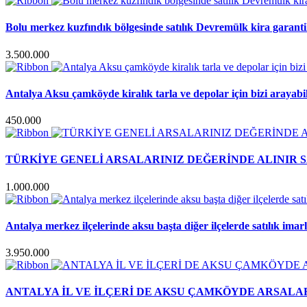
Bolu merkez kuzfındık bölgesinde satılık Devremülk kira garanti
3.500.000
Antalya Aksu çamköyde kiralık tarla ve depolar için bizi arayabil
450.000
TÜRKİYE GENELİ ARSALARINIZ DEĞERİNDE ALINIR S
1.000.000
Antalya merkez ilçelerinde aksu başta diğer ilçelerde satılık imar
3.950.000
ANTALYA İL VE İLÇERİ DE AKSU ÇAMKÖYDE ARSALAR