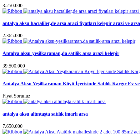
3.250.000
antalya aksu hacıaliler,de arsa arazi fiyatları kelepir arazi ve arsa
2.365.000
Antalya aksu-yesilkaraman,da satilik-arsa arazi kelepir
39.500.000
Antalya Aksu Yeşilkaraman Köyü İçerisinde Satılık Kargır Ev ve
Fiyat Sorunuz
antalya aksu altıntaşta satılık imarlı arsa
7.650.000