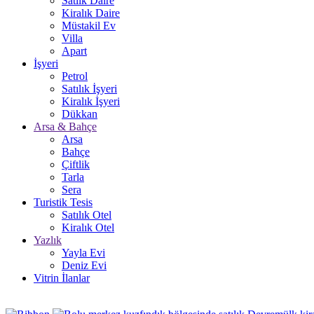
Satlık Daire
Kiralık Daire
Müstakil Ev
Villa
Apart
İşyeri
Petrol
Satılık İşyeri
Kiralık İşyeri
Dükkan
Arsa & Bahçe
Arsa
Bahçe
Çiftlik
Tarla
Sera
Turistik Tesis
Satılık Otel
Kiralık Otel
Yazlık
Yayla Evi
Deniz Evi
Vitrin İlanlar