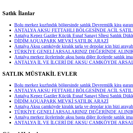
Satlık İlanlar
Bolu merkez kuzfındık bölgesinde satılık Devremülk kira garant
ANTALYA AKSU FETTAHLI BÖLGESİNDE ACİL SATIL
Antalya Kepez Gaziler Küçük Esnaf Sanayi Sİtesi Satılık Dük
DİDİM AQUAPARK MEVKİ SATILIK ARAZİ
Antalya Aksu çamköyde kiralık tarla ve depolar için bizi arayabi
TÜRKİYE GENELİ ARSALARINIZ DEĞERİNDE ALINIR
Antalya merkez ilçelerinde aksu başta diğer ilçelerde satılık imar
ANTALYA İL VE İLÇERİ DE AKSU ÇAMKÖYDE ARSAL
SATLIK MÜSTAKİL EVLER
Bolu merkez kuzfındık bölgesinde satılık Devremülk kira garant
ANTALYA AKSU FETTAHLI BÖLGESİNDE ACİL SATIL
Antalya Kepez Gaziler Küçük Esnaf Sanayi Sİtesi Satılık Dük
DİDİM AQUAPARK MEVKİ SATILIK ARAZİ
Antalya Aksu çamköyde kiralık tarla ve depolar için bizi arayabi
TÜRKİYE GENELİ ARSALARINIZ DEĞERİNDE ALINIR
Antalya merkez ilçelerinde aksu başta diğer ilçelerde satılık imar
ANTALYA İL VE İLÇERİ DE AKSU ÇAMKÖYDE ARSAL