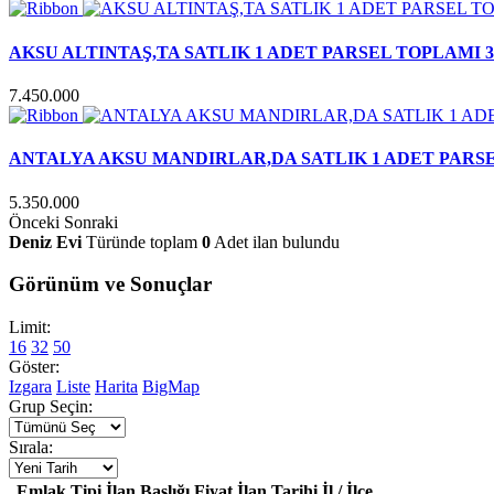
AKSU ALTINTAŞ,TA SATLIK 1 ADET PARSEL TOPLAMI 3
7.450.000
ANTALYA AKSU MANDIRLAR,DA SATLIK 1 ADET PARSE
5.350.000
Önceki
Sonraki
Deniz Evi
Türünde toplam
0
Adet ilan bulundu
Görünüm ve Sonuçlar
Limit:
16
32
50
Göster:
Izgara
Liste
Harita
BigMap
Grup Seçin:
Sırala:
Emlak Tipi
İlan Başlığı
Fiyat
İlan Tarihi
İl / İlçe