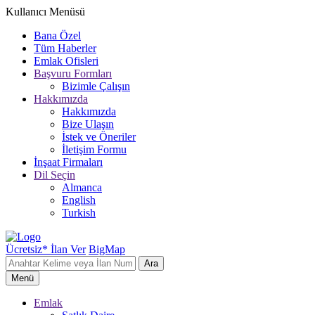
Kullanıcı Menüsü
Bana Özel
Tüm Haberler
Emlak Ofisleri
Başvuru Formları
Bizimle Çalışın
Hakkımızda
Hakkımızda
Bize Ulaşın
İstek ve Öneriler
İletişim Formu
İnşaat Firmaları
Dil Seçin
Almanca
English
Turkish
Ücretsiz* İlan Ver
BigMap
Ara
Menü
Emlak