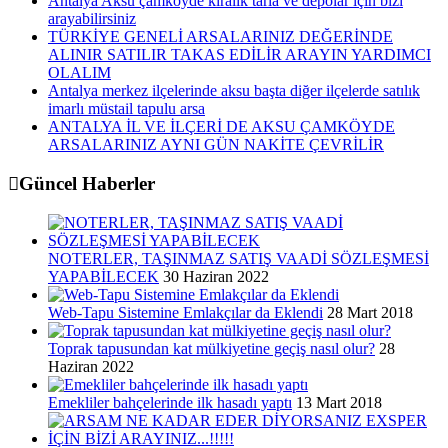
Antalya Aksu çamköyde kiralık tarla ve depolar için bizi
arayabilirsiniz
TÜRKİYE GENELİ ARSALARINIZ DEĞERİNDE
ALINIR SATILIR TAKAS EDİLİR ARAYIN YARDIMCI
OLALIM
Antalya merkez ilçelerinde aksu başta diğer ilçelerde satılık
imarlı müstail tapulu arsa
ANTALYA İL VE İLÇERİ DE AKSU ÇAMKÖYDE
ARSALARINIZ AYNI GÜN NAKİTE ÇEVRİLİR
Güncel Haberler
NOTERLER, TAŞINMAZ SATIŞ VAADİ SÖZLEŞMESİ
YAPABİLECEK
30 Haziran 2022
Web-Tapu Sistemine Emlakçılar da Eklendi
28 Mart 2018
Toprak tapusundan kat mülkiyetine geçiş nasıl olur?
28
Haziran 2022
Emekliler bahçelerinde ilk hasadı yaptı
13 Mart 2018