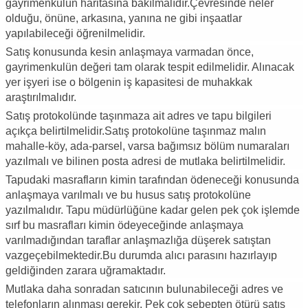
gayrimenkulün haritasına bakılmalıdır.Çevresinde neler
olduğu, önüne, arkasına, yanına ne gibi inşaatlar
yapılabileceği öğrenilmelidir.
Satış konusunda kesin anlaşmaya varmadan önce,
gayrimenkulün değeri tam olarak tespit edilmelidir. Alınacak
yer işyeri ise o bölgenin iş kapasitesi de muhakkak
araştırılmalıdır.
Satış protokolünde taşınmaza ait adres ve tapu bilgileri
açıkça belirtilmelidir.Satış protokolüne taşınmaz malın
mahalle-köy, ada-parsel, varsa bağımsız bölüm numaraları
yazılmalı ve bilinen posta adresi de mutlaka belirtilmelidir.
Tapudaki masrafların kimin tarafından ödeneceği konusunda
anlaşmaya varılmalı ve bu husus satış protokolüne
yazılmalıdır. Tapu müdürlüğüne kadar gelen pek çok işlemde
sırf bu masrafları kimin ödeyeceğinde anlaşmaya
varılmadığından taraflar anlaşmazlığa düşerek satıştan
vazgeçebilmektedir.Bu durumda alıcı parasını hazırlayıp
geldiğinden zarara uğramaktadır.
Mutlaka daha sonradan satıcının bulunabileceği adres ve
telefonların alınması gerekir. Pek çok sebepten ötürü satış