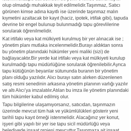
olup olmadığı muhakkak teyit edilmelidir.Taşınmaz, Satıcı
görünen kimse adına kayıtlı ise üzerinde taşınmaz malın
kıymetini azaltacak bir kayıt (haciz, ipotek, irtifak gibi), tapuda
devrine bir engel bulunup bulunmadığı tapu görevlilerine
sorularak öğrenilmelidir.
Kat irtifakı veya kat mülkiyeti kurulmuş bir yer alınacak ise ;
yönetim planı mutlaka incelenmelidir.Burayı aldıktan sonra
bu yönetim planındaki hükümler yeni maliki (sizi) de
bağlayacaktır.Bir yerde kat irtifakı veya kat mülkiyeti kurulup
kurulmadığı tapu müdürlüğüne sorularak öğrenilebilir.Ayrıca
tapu kütüğünün beyanlar sütununda buranın bir yönetim
planı olduğu yazılıdır. Alıcı burayı satın alırken düzenlenen
satış resmi senedinin arkasına yönetim planının varlığı yazılır
ve altı Alıcı’ya imzalatılır.Atılan bu imza ile yönetim planındaki
tüm hükümler kabul edilmiş olur.
Tapu bilgilerine ulaşamıyorsanız, satıcıdan, taşınmazın
üzerinde mevcut tüm hak ve yükümlülükleri gösterir yeni
tarihli tapu kayıt örneği istenmelidir. Alacağınız yer konut,
işyeri gibi yapılı bir yer ise tapu sicil müdürlüğü veya
belediyede inşaat projesi mevcuttur.Taşınmaza ait inşaat