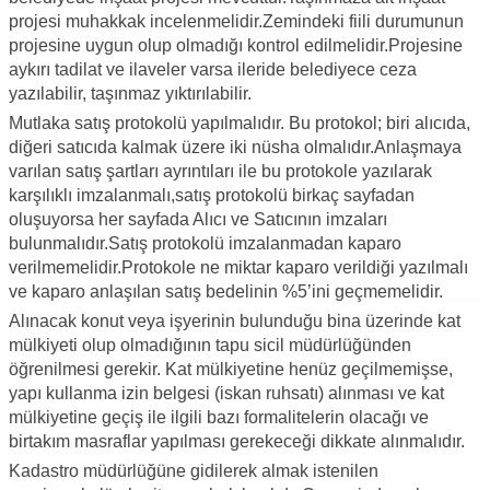
projesi muhakkak incelenmelidir.Zemindeki fiili durumunun
projesine uygun olup olmadığı kontrol edilmelidir.Projesine
aykırı tadilat ve ilaveler varsa ileride belediyece ceza
yazılabilir, taşınmaz yıktırılabilir.
Mutlaka satış protokolü yapılmalıdır. Bu protokol; biri alıcıda,
diğeri satıcıda kalmak üzere iki nüsha olmalıdır.Anlaşmaya
varılan satış şartları ayrıntıları ile bu protokole yazılarak
karşılıklı imzalanmalı,satış protokolü birkaç sayfadan
oluşuyorsa her sayfada Alıcı ve Satıcının imzaları
bulunmalıdır.Satış protokolü imzalanmadan kaparo
verilmemelidir.Protokole ne miktar kaparo verildiği yazılmalı
ve kaparo anlaşılan satış bedelinin %5’ini geçmemelidir.
Alınacak konut veya işyerinin bulunduğu bina üzerinde kat
mülkiyeti olup olmadığının tapu sicil müdürlüğünden
öğrenilmesi gerekir. Kat mülkiyetine henüz geçilmemişse,
yapı kullanma izin belgesi (iskan ruhsatı) alınması ve kat
mülkiyetine geçiş ile ilgili bazı formalitelerin olacağı ve
birtakım masraflar yapılması gerekeceği dikkate alınmalıdır.
Kadastro müdürlüğüne gidilerek almak istenilen