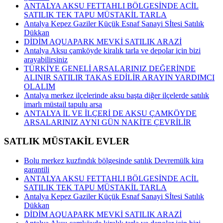
ANTALYA AKSU FETTAHLI BÖLGESİNDE ACİL
SATILIK TEK TAPU MÜSTAKİL TARLA
Antalya Kepez Gaziler Küçük Esnaf Sanayi Sİtesi Satılık
Dükkan
DİDİM AQUAPARK MEVKİ SATILIK ARAZİ
Antalya Aksu çamköyde kiralık tarla ve depolar için bizi
arayabilirsiniz
TÜRKİYE GENELİ ARSALARINIZ DEĞERİNDE
ALINIR SATILIR TAKAS EDİLİR ARAYIN YARDIMCI
OLALIM
Antalya merkez ilçelerinde aksu başta diğer ilçelerde satılık
imarlı müstail tapulu arsa
ANTALYA İL VE İLÇERİ DE AKSU ÇAMKÖYDE
ARSALARINIZ AYNI GÜN NAKİTE ÇEVRİLİR
SATLIK MÜSTAKİL EVLER
Bolu merkez kuzfındık bölgesinde satılık Devremülk kira
garantili
ANTALYA AKSU FETTAHLI BÖLGESİNDE ACİL
SATILIK TEK TAPU MÜSTAKİL TARLA
Antalya Kepez Gaziler Küçük Esnaf Sanayi Sİtesi Satılık
Dükkan
DİDİM AQUAPARK MEVKİ SATILIK ARAZİ