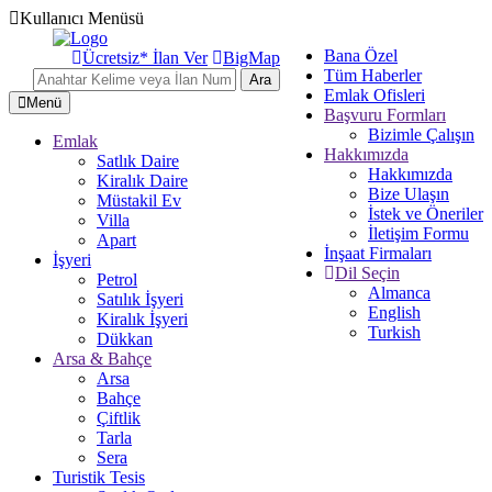
Kullanıcı Menüsü
Bana Özel
Ücretsiz* İlan Ver
BigMap
Tüm Haberler
Ara
Emlak Ofisleri
Menü
Başvuru Formları
Bizimle Çalışın
Emlak
Hakkımızda
Satlık Daire
Hakkımızda
Kiralık Daire
Bize Ulaşın
Müstakil Ev
İstek ve Öneriler
Villa
İletişim Formu
Apart
İnşaat Firmaları
İşyeri
Dil Seçin
Petrol
Almanca
Satılık İşyeri
English
Kiralık İşyeri
Turkish
Dükkan
Arsa & Bahçe
Arsa
Bahçe
Çiftlik
Tarla
Sera
Turistik Tesis