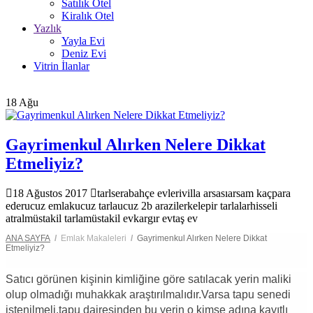
Satılık Otel
Kiralık Otel
Yazlık
Yayla Evi
Deniz Evi
Vitrin İlanlar
18
Ağu
Gayrimenkul Alırken Nelere Dikkat
Etmeliyiz?
18 Ağustos 2017
tarl
sera
bahçe evleri
villa arsası
arsam kaçpara
eder
ucuz emlak
ucuz tarla
ucuz 2b araziler
kelepir tarlalar
hisseli
atral
müstakil tarla
müstakil ev
kargır ev
taş ev
ANA SAYFA
/
Emlak Makaleleri
/
Gayrimenkul Alırken Nelere Dikkat
Etmeliyiz?
Satıcı görünen kişinin kimliğine göre satılacak yerin maliki
olup olmadığı muhakkak araştırılmalıdır.Varsa tapu senedi
istenilmeli,tapu dairesinden bu yerin o kimse adına kayıtlı