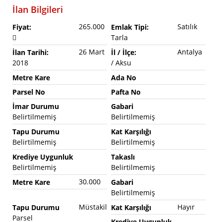
İlan Bilgileri
265.000
Satılık
Fiyat:
Emlak Tipi:
Tarla
26 Mart
Antalya
İlan Tarihi:
İl / İlçe:
2018
/ Aksu
Metre Kare
Ada No
Parsel No
Pafta No
İmar Durumu
Gabari
Belirtilmemiş
Belirtilmemiş
Tapu Durumu
Kat Karşılığı
Belirtilmemiş
Belirtilmemiş
Krediye Uygunluk
Takaslı
Belirtilmemiş
Belirtilmemiş
30.000
Metre Kare
Gabari
Belirtilmemiş
Müstakil
Hayır
Tapu Durumu
Kat Karşılığı
Parsel
Krediye Uygunluk