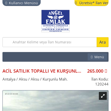
Kullanıcı Menüsü
Ücretsiz* İlan Ver
Ara
Menü
EMLAK
İŞYERI
ACİL SATILIK TOPALLI VE KURŞUNLU BÖLGESİNDE 29,30,50,60,80, DÖNÜM ARAZİLER
265.000
ARSA & BAHÇE
Antalya / Aksu / Aksu / Kurşunlu Mah.
İlan Kodu:
120244
TURISTIK TESIS
YAZLIK
VITRIN İLANLAR