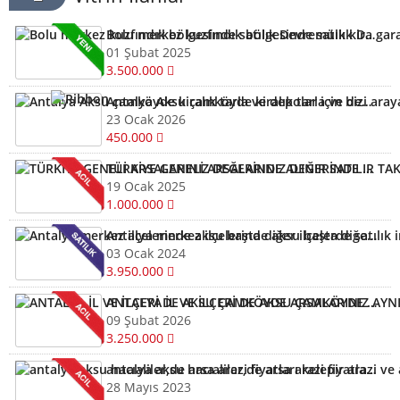
Bolu merkez kuzfındık bölgesinde satılık Devremülk kira garantili
01 Şubat 2025
3.500.000
Antalya Aksu çamköyde kiralık tarla ve depolar için bizi arayabilirsiniz
23 Ocak 2026
450.000
TÜRKİYE GENELİ ARSALARINIZ DEĞERİNDE ALINIR SATILIR TAKAS EDİLİR ARAYIN YARDIMCI OLALIM
19 Ocak 2025
1.000.000
Antalya merkez ilçelerinde aksu başta diğer ilçelerde satılık imarlı müstail tapulu arsa
03 Ocak 2024
3.950.000
ANTALYA İL VE İLÇERİ DE AKSU ÇAMKÖYDE ARSALARINIZ AYNI GÜN NAKİTE ÇEVRİLİR
09 Şubat 2026
3.250.000
antalya aksu hacıaliler,de arsa arazi fiyatları kelepir arazi ve arsalar
28 Mayıs 2023