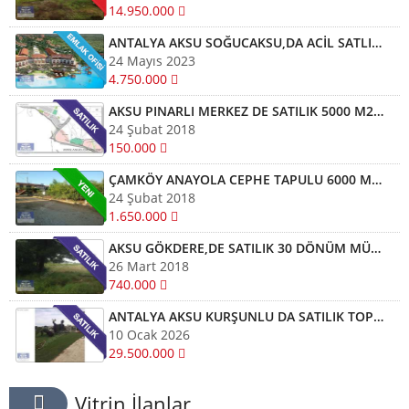
14.950.000
ANTALYA AKSU SOĞUCAKSU,DA ACİL SATLIK İMAR BÖLGESİ KAPSAMINA YAKIN TAPULU TARLA
24 Mayıs 2023
4.750.000
AKSU PINARLI MERKEZ DE SATILIK 5000 M2 ARSA 60 LIK YOL CEPHELİ
24 Şubat 2018
150.000
ÇAMKÖY ANAYOLA CEPHE TAPULU 6000 M2 1.650.000 TL ACİL TİCARİ
24 Şubat 2018
1.650.000
AKSU GÖKDERE,DE SATILIK 30 DÖNÜM MÜSTAKİL TAPULU TARLA
26 Mart 2018
740.000
ANTALYA AKSU KURŞUNLU DA SATILIK TOPLAM 10 DÖNÜM SATILIK 1 DÖNÜMÜ 2.950.000 BİN TL
10 Ocak 2026
29.500.000
Vitrin İlanlar