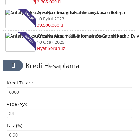
2.365.000
Antalya aksu-yesilkaraman,da satilik-arsa arazi kelepir
10 Eylül 2023
39.500.000
Antalya Aksu Yeşilkaraman Köyü İçerisinde Satılık Kargır Ev ve Tarla
10 Ocak 2025
Fiyat Sorunuz
Kredi Hesaplama
Kredi Tutarı:
Vade (Ay):
Faiz (%):