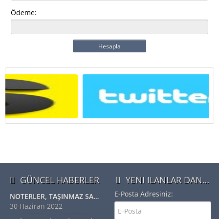
Ödeme:
Hesapla
GÜNCEL HABERLER
YENI ILANLAR DAN HABERDAR OLMAK IÇIN ÜYE OLUN
E-Posta Adresiniz:
NOTERLER, TAŞINMAZ SATIŞ VAADİ SÖZLEŞMESİ YAPABİLECEK
30 Haziran 2022