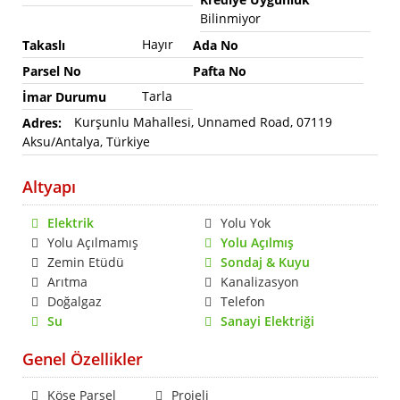
Bilinmiyor
Hayır
Takaslı
Ada No
Parsel No
Pafta No
Tarla
İmar Durumu
Kurşunlu Mahallesi, Unnamed Road, 07119
Adres:
Aksu/Antalya, Türkiye
Altyapı
Elektrik
Yolu Yok
Yolu Açılmamış
Yolu Açılmış
Zemin Etüdü
Sondaj & Kuyu
Arıtma
Kanalizasyon
Doğalgaz
Telefon
Su
Sanayi Elektriği
Genel Özellikler
Köşe Parsel
Projeli