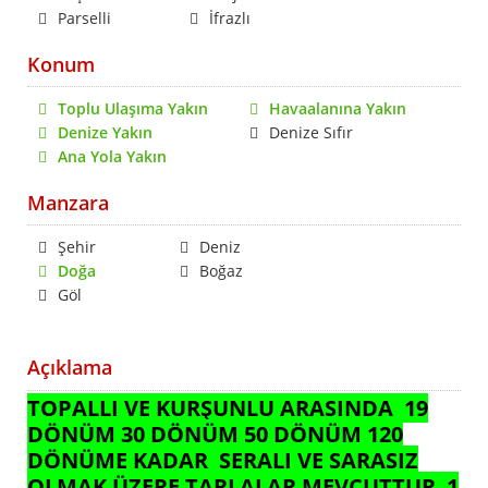
Parselli
İfrazlı
Konum
Toplu Ulaşıma Yakın
Havaalanına Yakın
Denize Yakın
Denize Sıfır
Ana Yola Yakın
Manzara
Şehir
Deniz
Doğa
Boğaz
Göl
Açıklama
TOPALLI VE KURŞUNLU ARASINDA 19
DÖNÜM 30 DÖNÜM 50 DÖNÜM 120
DÖNÜME KADAR SERALI VE SARASIZ
OLMAK ÜZERE TARLALAR MEVCUTTUR 1