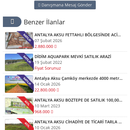
Danışmana Mesaj Gönder
Benzer İlanlar
ANTALYA AKSU FETTAHLI BÖLGESİNDE ACİL SATILIK TEK TAPU MÜSTAKİL TARLA
07 Şubat 2026
2.880.000
DİDİM AQUAPARK MEVKİ SATILIK ARAZİ
19 Şubat 2022
Fiyat Sorunuz
Antalya Aksu Çamköy merkezde 4000 metrekareye 3500 metre karesi Sera sontaj iki katlı müstakil ev
14 Ocak 2026
22.800.000
ANTALYA AKSU BOZTEPE DE SATILIK 100,000 m2TAPULU TARLA ARSA KELEPİR YATIRIMLIK
10 Mart 2023
968.000
ANTALYA AKSU CİHADİYE DE TİCARİ TARLA 9500 M2 ACİLLL SATILIK MÜSTAKİL TİCRİ TARLA
10 Ocak 2026