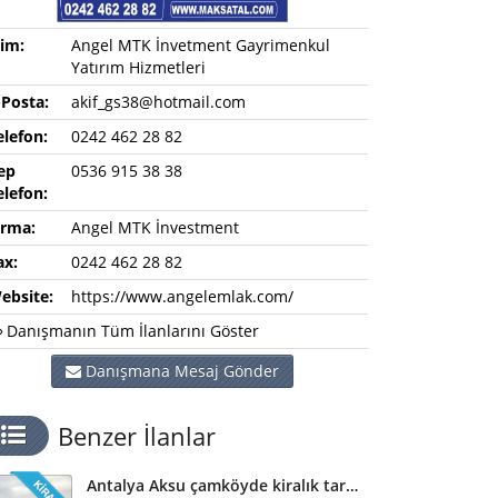
sim:
Angel MTK İnvetment Gayrimenkul
Yatırım Hizmetleri
-Posta:
akif_gs38@hotmail.com
elefon:
0242 462 28 82
ep
0536 915 38 38
elefon:
irma:
Angel MTK İnvestment
ax:
0242 462 28 82
ebsite:
https://www.angelemlak.com/
Danışmanın Tüm İlanlarını Göster
Danışmana Mesaj Gönder
Benzer İlanlar
Antalya Aksu çamköyde kiralık tarla ve depolar için bizi arayabilirsiniz