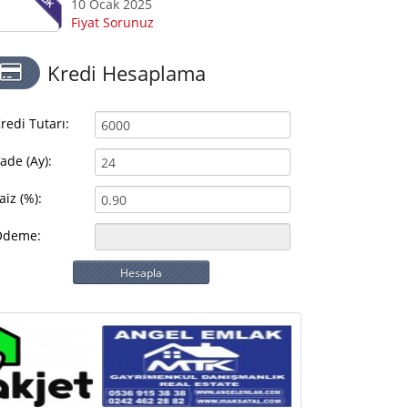
10 Ocak 2025
Fiyat Sorunuz
Kredi Hesaplama
redi Tutarı:
ade (Ay):
aiz (%):
Ödeme:
Hesapla