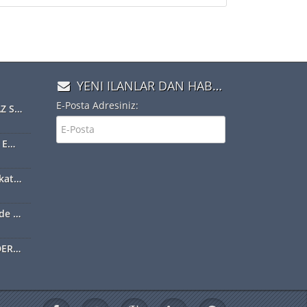
YENI ILANLAR DAN HABERDAR OLMAK IÇIN ÜYE OLUN
E-Posta Adresiniz:
NOTERLER, TAŞINMAZ SATIŞ VAADİ SÖZLEŞMESİ YAPABİLECEK
Web-Tapu Sistemine Emlakçılar da Eklendi
Toprak tapusundan kat mülkiyetine geçiş nasıl olur?
Emekliler bahçelerinde ilk hasadı yaptı
ARSAM NE KADAR EDER DİYORSANIZ EXSPER İÇİN BİZİ ARAYINIZ...!!!!!