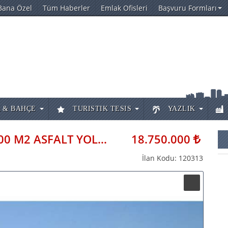
Bana Özel
Tüm Haberler
Emlak Ofisleri
Başvuru Formları
 & BAHÇE
TURISTIK TESIS
YAZLIK
AKSU ÇALKAYA DA TOPLAM 7500 M2 ASFALT YOLA CEPHE MERKEZİ KONUMD
18.750.000
İlan Kodu: 120313