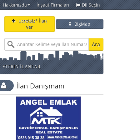
Hakkımızda
İnşaat Firmaları
Dil Seçin
Ücretsiz* İlan
BigMap
Ver
Ara
VITRIN İLANLAR
İlan Danışmanı