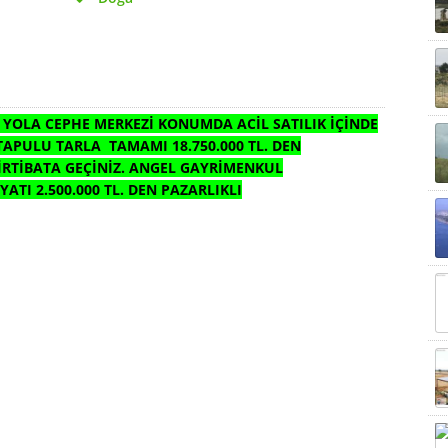
YOLA CEPHE MERKEZİ KONUMDA ACİL SATILIK İÇİNDE
TAPULU TARLA TAMAMI 18.750.000 TL. DEN
 İRTİBATA GEÇİNİZ. ANGEL GAYRİMENKUL
TI 2.500.000 TL. DEN PAZARLIKLI