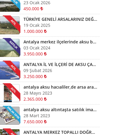
23 Ocak 2026
450.000
TÜRKİYE GENELİ ARSALARINIZ DEĞERİNDE ALINIR SATILIR TAKAS EDİLİR ARAYIN YARDIMCI OLALIM
19 Ocak 2025
1.000.000
Antalya merkez ilçelerinde aksu başta diğer ilçelerde satılık imarlı müstail tapulu arsa
03 Ocak 2024
3.950.000
ANTALYA İL VE İLÇERİ DE AKSU ÇAMKÖYDE ARSALARINIZ AYNI GÜN NAKİTE ÇEVRİLİR
09 Şubat 2026
3.250.000
antalya aksu hacıaliler,de arsa arazi fiyatları kelepir arazi ve arsalar
28 Mayıs 2023
2.365.000
antalya aksu altıntaşta satılık imarlı arsa
28 Mart 2023
7.650.000
ANTALYA MERKEZ TOPALLI DOĞRU YATIRIM YAPMAK İÇİN BİZİ ARAYIN YARDIMCI OLALIM ARSA TARLA