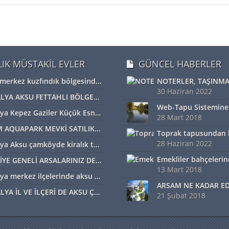
LIK MÜSTAKİL EVLER
GÜNCEL HABERLER
Bolu merkez kuzfındık bölgesinde satılık Devremülk kira garantili
30 Haziran 2022
ANTALYA AKSU FETTAHLI BÖLGESİNDE ACİL SATILIK TEK TAPU MÜSTAKİL TARLA
Antalya Kepez Gaziler Küçük Esnaf Sanayi Sİtesi Satılık Dükkan
28 Mart 2018
DİDİM AQUAPARK MEVKİ SATILIK ARAZİ
28 Haziran 2022
Antalya Aksu çamköyde kiralık tarla ve depolar için bizi arayabilirsiniz
TÜRKİYE GENELİ ARSALARINIZ DEĞERİNDE ALINIR SATILIR TAKAS EDİLİR ARAYIN YARDIMCI OLALIM
13 Mart 2018
Antalya merkez ilçelerinde aksu başta diğer ilçelerde satılık imarlı müstail tapulu arsa
ANTALYA İL VE İLÇERİ DE AKSU ÇAMKÖYDE ARSALARINIZ AYNI GÜN NAKİTE ÇEVRİLİR
21 Şubat 2018