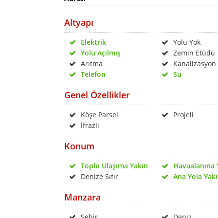
Altyapı
Elektrik
Yolu Yok
Yolu Açılmış
Zemin Etüdü
Arıtma
Kanalizasyon
Telefon
Su
Genel Özellikler
Köşe Parsel
Projeli
İfrazlı
Konum
Toplu Ulaşıma Yakın
Havaalanına 
Denize Sıfır
Ana Yola Yak
Manzara
Şehir
Deniz