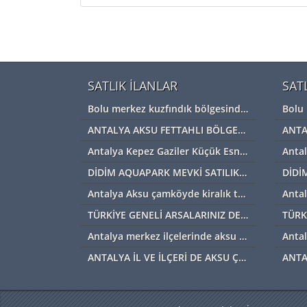
SATLIK İLANLAR
SAT
Bolu merkez kuzfındık bölgesinde satılık Devremülk kira garantili
ANTALYA AKSU FETTAHLI BÖLGESİNDE ACİL SATILIK TEK TAPU MÜSTAKİL TARLA
Antalya Kepez Gaziler Küçük Esnaf Sanayi Sİtesi Satılık Dükkan
DİDİM AQUAPARK MEVKİ SATILIK ARAZİ
Antalya Aksu çamköyde kiralık tarla ve depolar için bizi arayabilirsiniz
TÜRKİYE GENELİ ARSALARINIZ DEĞERİNDE ALINIR SATILIR TAKAS EDİLİR ARAYIN YARDIMCI OLALIM
Antalya merkez ilçelerinde aksu başta diğer ilçelerde satılık imarlı müstail tapulu arsa
ANTALYA İL VE İLÇERİ DE AKSU ÇAMKÖYDE ARSALARINIZ AYNI GÜN NAKİTE ÇEVRİLİR