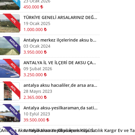
23 Ocak 2026
450.000
TÜRKİYE GENELİ ARSALARINIZ DEĞERİNDE ALINIR SATILIR TAKAS EDİLİR ARAYIN YARDIMCI OLALIM
19 Ocak 2025
1.000.000
Antalya merkez ilçelerinde aksu başta diğer ilçelerde satılık imarlı müstail tapulu arsa
03 Ocak 2024
3.950.000
ANTALYA İL VE İLÇERİ DE AKSU ÇAMKÖYDE ARSALARINIZ AYNI GÜN NAKİTE ÇEVRİLİR
09 Şubat 2026
3.250.000
antalya aksu hacıaliler,de arsa arazi fiyatları kelepir arazi ve arsalar
28 Mayıs 2023
2.365.000
Antalya aksu-yesilkaraman,da satilik-arsa arazi kelepir
10 Eylül 2023
39.500.000
Antalya Aksu Yeşilkaraman Köyü İçerisinde Satılık Kargır Ev ve Tarla