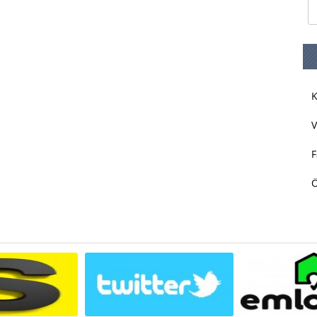
K
V
F