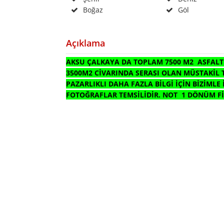
Boğaz
Göl
Açıklama
AKSU ÇALKAYA DA TOPLAM 7500 M2 ASFALT 
3500M2 CİVARINDA SERASI OLAN MÜSTAKİL 
PAZARLIKLI DAHA FAZLA BİLGİ İÇİN BİZİMLE
FOTOĞRAFLAR TEMSİLİDİR. NOT 1 DÖNÜM FİYA