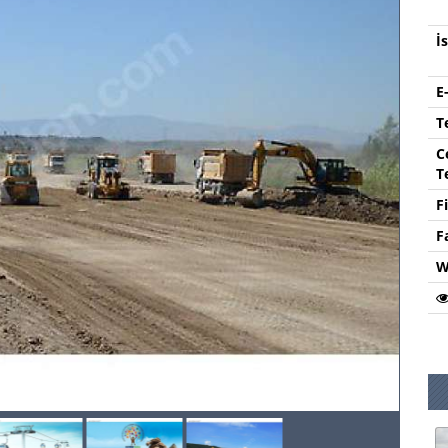
İ
E
T
C
T
F
F
W