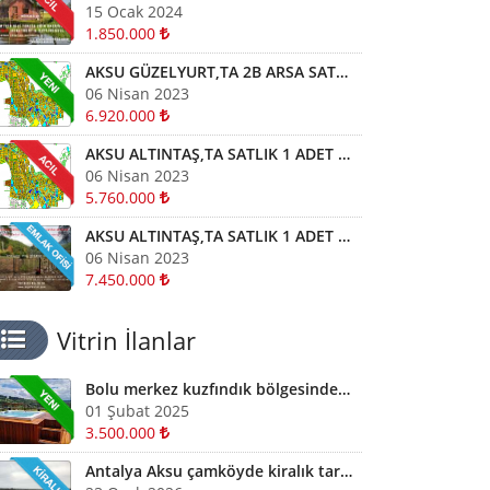
15 Ocak 2024
1.850.000
AKSU GÜZELYURT,TA 2B ARSA SATLIK 1 ADET PARSEL TOPLAMI 320 M2
06 Nisan 2023
6.920.000
AKSU ALTINTAŞ,TA SATLIK 1 ADET PARSEL TOPLAMI 320 M2 İMARLI ARSA KELEPİR ARSA
06 Nisan 2023
5.760.000
AKSU ALTINTAŞ,TA SATLIK 1 ADET PARSEL TOPLAMI 340 M2 İMARLI ARSA KELEPİR
06 Nisan 2023
7.450.000
Vitrin İlanlar
Bolu merkez kuzfındık bölgesinde satılık Devremülk kira garantili
01 Şubat 2025
3.500.000
Antalya Aksu çamköyde kiralık tarla ve depolar için bizi arayabilirsiniz