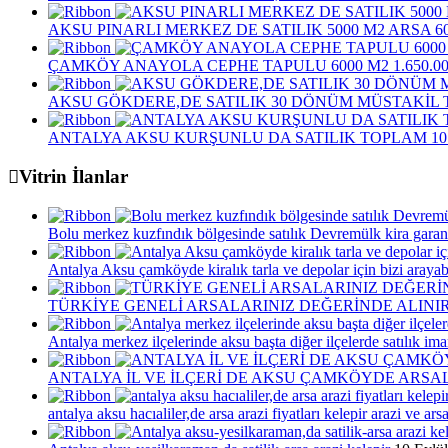
AKSU PINARLI MERKEZ DE SATILIK 5000 M2 ARSA 6
ÇAMKÖY ANAYOLA CEPHE TAPULU 6000 M2 1.650.000
AKSU GÖKDERE,DE SATILIK 30 DÖNÜM MÜSTAKİL
ANTALYA AKSU KURŞUNLU DA SATILIK TOPLAM 10 D
Vitrin İlanlar
Bolu merkez kuzfındık bölgesinde satılık Devremülk kira garant
Antalya Aksu çamköyde kiralık tarla ve depolar için bizi arayabi
TÜRKİYE GENELİ ARSALARINIZ DEĞERİNDE ALINIR
Antalya merkez ilçelerinde aksu başta diğer ilçelerde satılık imar
ANTALYA İL VE İLÇERİ DE AKSU ÇAMKÖYDE ARSAL
antalya aksu hacıaliler,de arsa arazi fiyatları kelepir arazi ve arsa