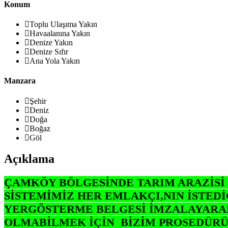
Konum
Toplu Ulaşıma Yakın
Havaalanına Yakın
Denize Yakın
Denize Sıfır
Ana Yola Yakın
Manzara
Şehir
Deniz
Doğa
Boğaz
Göl
Açıklama
ÇAMKÖY BÖLGESİNDE TARIM ARAZİSİ 2
SİSTEMİMİZ HER EMLAKÇI,NIN İSTED
YERGÖSTERME BELGESİ İMZALAYARAK
OLMABİLMEK İÇİN BİZİM PROSEDÜRÜM