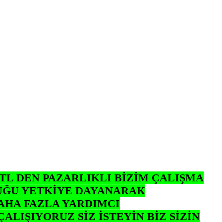
 TL DEN PAZARLIKLI BİZİM ÇALIŞMA
DUĞU YETKİYE DAYANARAK
AHA FAZLA YARDIMCI
IŞIYORUZ SİZ İSTEYİN BİZ SİZİN