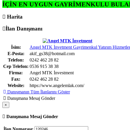
İÇİN EN UYGUN GAYRİMENKULU BULA
Harita
İlan Danışmanı
İsim:
Angel MTK İnvetment Gayrimenkul Yatırım Hizmetler
E-Posta:
akif_gs38@hotmail.com
Telefon:
0242 462 28 82
Cep Telefon:
0536 915 38 38
Firma:
Angel MTK İnvestment
Fax:
0242 462 28 82
Website:
https://www.angelemlak.com/
Danışmanın Tüm İlanlarını Göster
Danışmana Mesaj Gönder
×
Danışmana Mesaj Gönder
İlan Numarası: