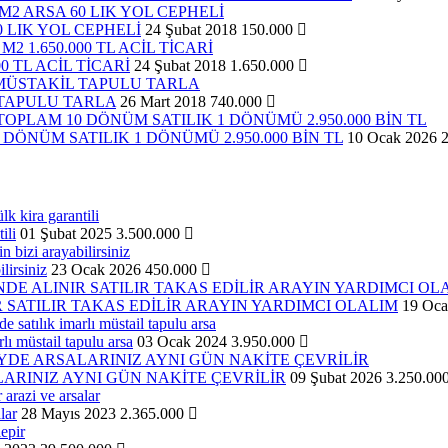
0 LIK YOL CEPHELİ
24 Şubat 2018
150.000
 TL ACİL TİCARİ
24 Şubat 2018
1.650.000
 TAPULU TARLA
26 Mart 2018
740.000
ÖNÜM SATILIK 1 DÖNÜMÜ 2.950.000 BİN TL
10 Ocak 2026
ili
01 Şubat 2025
3.500.000
lirsiniz
23 Ocak 2026
450.000
 SATILIR TAKAS EDİLİR ARAYIN YARDIMCI OLALIM
19 Oca
lı müstail tapulu arsa
03 Ocak 2024
3.950.000
ARINIZ AYNI GÜN NAKİTE ÇEVRİLİR
09 Şubat 2026
3.250.00
lar
28 Mayıs 2023
2.365.000