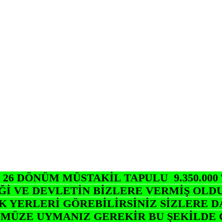
6 DÖNÜM MÜSTAKİL TAPULU 9.350.000
İĞİ VE DEVLETİN BİZLERE VERMİŞ OL
 YERLERİ GÖREBİLİRSİNİZ SİZLERE D
ÜZE UYMANIZ GEREKİR BU ŞEKİLDE ÇAL