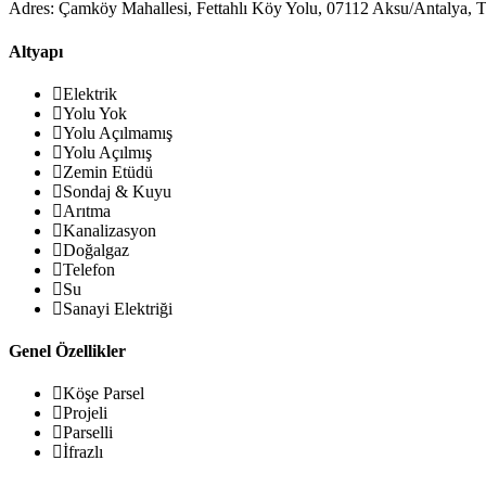
Adres:
Çamköy Mahallesi, Fettahlı Köy Yolu, 07112 Aksu/Antalya, 
Altyapı
Elektrik
Yolu Yok
Yolu Açılmamış
Yolu Açılmış
Zemin Etüdü
Sondaj & Kuyu
Arıtma
Kanalizasyon
Doğalgaz
Telefon
Su
Sanayi Elektriği
Genel Özellikler
Köşe Parsel
Projeli
Parselli
İfrazlı