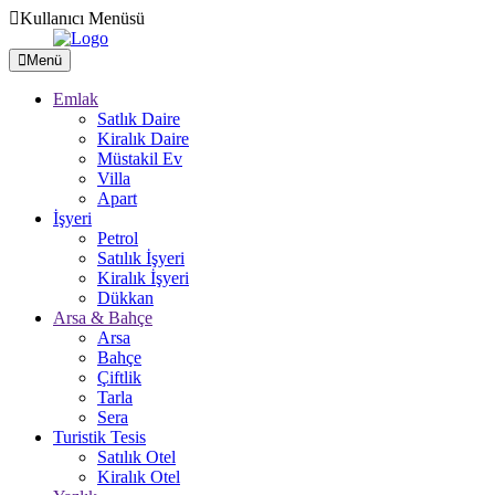
Kullanıcı Menüsü
Menü
Emlak
Satlık Daire
Kiralık Daire
Müstakil Ev
Villa
Apart
İşyeri
Petrol
Satılık İşyeri
Kiralık İşyeri
Dükkan
Arsa & Bahçe
Arsa
Bahçe
Çiftlik
Tarla
Sera
Turistik Tesis
Satılık Otel
Kiralık Otel