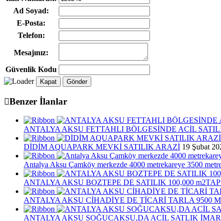
Ad Soyad:
E-Posta:
Telefon:
Mesajınız:
Güvenlik Kodu
Kapat
Gönder
Benzer İlanlar
ANTALYA AKSU FETTAHLI BÖLGESİNDE ACİL SATIL
DİDİM AQUAPARK MEVKİ SATILIK ARAZİ
19 Şubat 20
Antalya Aksu Çamköy merkezde 4000 metrekareye 3500 metre kar
ANTALYA AKSU BOZTEPE DE SATILIK 100,000 m2TA
ANTALYA AKSU CİHADİYE DE TİCARİ TARLA 9500 M
ANTALYA AKSU SOĞUCAKSU,DA ACİL SATLIK İMAR