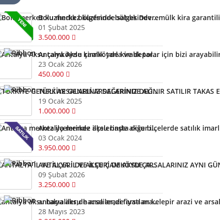
Bolu merkez kuzfındık bölgesinde satılık Devremülk kira garantili
01 Şubat 2025
3.500.000
Antalya Aksu çamköyde kiralık tarla ve depolar için bizi arayabilirsiniz
23 Ocak 2026
450.000
TÜRKİYE GENELİ ARSALARINIZ DEĞERİNDE ALINIR SATILIR TAKAS EDİLİR ARAYIN YARDIMCI OLALIM
19 Ocak 2025
1.000.000
Antalya merkez ilçelerinde aksu başta diğer ilçelerde satılık imarlı müstail tapulu arsa
03 Ocak 2024
3.950.000
ANTALYA İL VE İLÇERİ DE AKSU ÇAMKÖYDE ARSALARINIZ AYNI GÜN NAKİTE ÇEVRİLİR
09 Şubat 2026
3.250.000
antalya aksu hacıaliler,de arsa arazi fiyatları kelepir arazi ve arsalar
28 Mayıs 2023