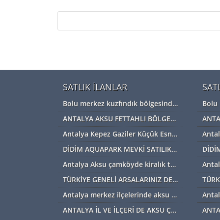
SATLIK İLANLAR
SAT
Bolu merkez kuzfındık bölgesinde satılık Devremülk kira garantili
ANTALYA AKSU FETTAHLI BÖLGESİNDE ACİL SATILIK TEK TAPU MÜSTAKİL TARLA
Antalya Kepez Gaziler Küçük Esnaf Sanayi Sİtesi Satılık Dükkan
DİDİM AQUAPARK MEVKİ SATILIK ARAZİ
Antalya Aksu çamköyde kiralık tarla ve depolar için bizi arayabilirsiniz
TÜRKİYE GENELİ ARSALARINIZ DEĞERİNDE ALINIR SATILIR TAKAS EDİLİR ARAYIN YARDIMCI OLALIM
Antalya merkez ilçelerinde aksu başta diğer ilçelerde satılık imarlı müstail tapulu arsa
ANTALYA İL VE İLÇERİ DE AKSU ÇAMKÖYDE ARSALARINIZ AYNI GÜN NAKİTE ÇEVRİLİR