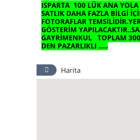
ISPARTA 100 LÜK ANA YOLA 
SATLIK DAHA FAZLA BİLGİ İÇİ
FOTORAFLAR TEMSİLİDİR.YER
GÖSTERİM YAPILACAKTIR..S
GAYRİMENKUL TOPLAM 3000 
DEN PAZARLIKLI .....
Harita