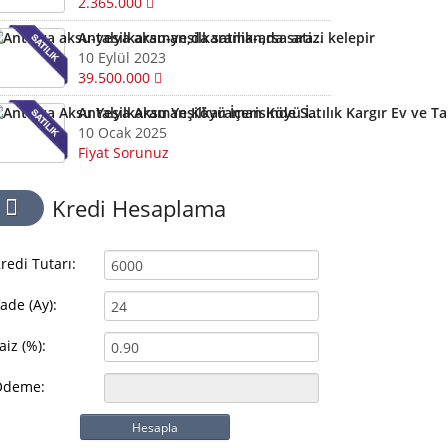
2.365.000
Antalya aksu-yesilkaraman,da satilik-arsa arazi kelepir
10 Eylül 2023
39.500.000
Antalya Aksu Yeşilkaraman Köyü İçerisinde Satılık Kargır Ev ve Tarla
10 Ocak 2025
Fiyat Sorunuz
Kredi Hesaplama
redi Tutarı:
ade (Ay):
aiz (%):
Ödeme:
Hesapla