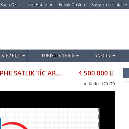
Bana Özel
Tüm Haberler
Emlak Ofisleri
Başvuru Formları
 & BAHÇE
TURISTIK TESIS
YAZLIK
ISPARTA 100 LÜK ANA YOLA CEPHE SATLIK TİC ARSA İNŞ AÇIK SATLI
4.500.000
İlan Kodu: 120179