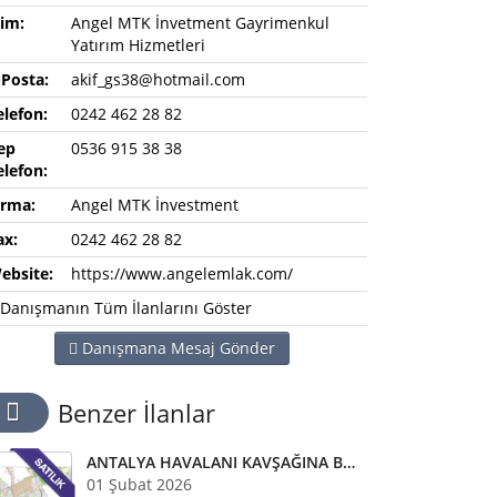
sim:
Angel MTK İnvetment Gayrimenkul
Yatırım Hizmetleri
-Posta:
akif_gs38@hotmail.com
elefon:
0242 462 28 82
ep
0536 915 38 38
elefon:
irma:
Angel MTK İnvestment
ax:
0242 462 28 82
ebsite:
https://www.angelemlak.com/
Danışmanın Tüm İlanlarını Göster
Danışmana Mesaj Gönder
Benzer İlanlar
ANTALYA HAVALANI KAVŞAĞINA BAĞLANACAK YENİ KUZEY ÇEVRE YOLUNA CEPHE 6500 M2 TİC TARLA
01 Şubat 2026