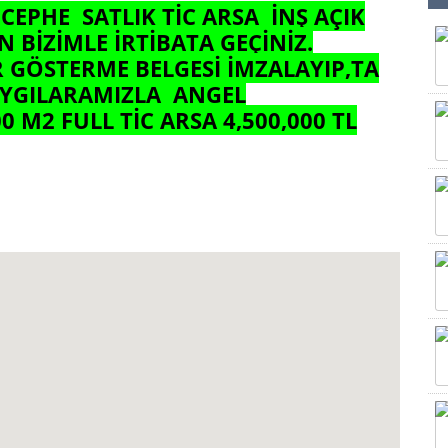
CEPHE SATLIK TİC ARSA İNŞ AÇIK
N BİZİMLE İRTİBATA GEÇİNİZ.
 GÖSTERME BELGESİ İMZALAYIP,TA
AYGILARAMIZLA ANGEL
M2 FULL TİC ARSA 4,500,000 TL