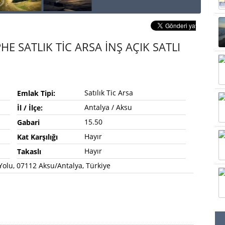
E SATLIK TİC ARSA İNŞ AÇIK SATLI
Satılık Tic Arsa
Emlak Tipi:
Antalya / Aksu
İl / İlçe:
15.50
Gabari
Hayır
Kat Karşılığı
Hayır
Takaslı
Yolu, 07112 Aksu/Antalya, Türkiye