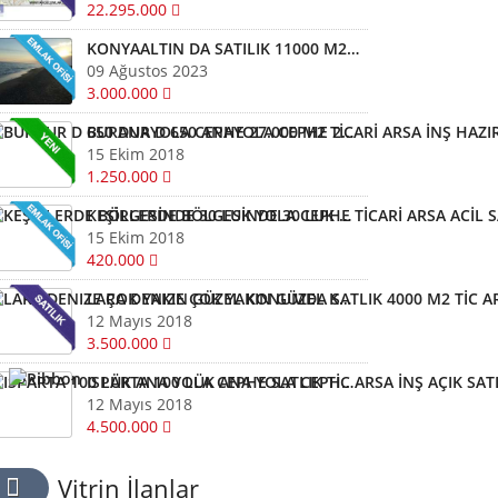
22.295.000
KONYAALTIN DA SATILIK 11000 M2 OTELVEYA REZİDANS A UYGUN
09 Ağustos 2023
3.000.000
BURDUR D 650 ANAYOLA CEPHE 27.000 M2 TİCARİ ARSA İNŞ HAZIR
15 Ekim 2018
1.250.000
KEŞİRLERDE BÖLGESİNDE 30 LUK YOLA CEPHE TİCARİ ARSA ACİL SATLI
15 Ekim 2018
420.000
LARA DENIZE ÇOK YAKIN GÜZEL KONUMDA SATLIK 4000 M2 TİC ARSA
12 Mayıs 2018
3.500.000
ISPARTA 100 LÜK ANA YOLA CEPHE SATLIK TİC ARSA İNŞ AÇIK SATLI
12 Mayıs 2018
4.500.000
Vitrin İlanlar