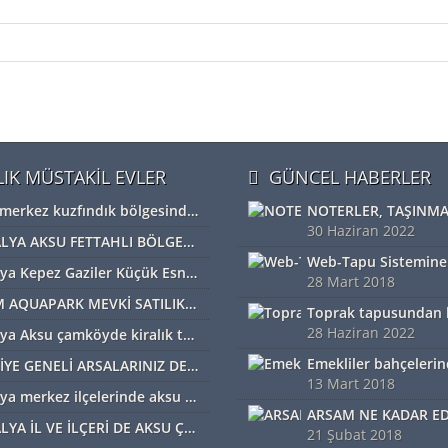
LIK MÜSTAKİL EVLER
GÜNCEL HABERLER
Bolu merkez kuzfındık bölgesinde satılık Devremülk kira garantili
30 Haziran 2022
ANTALYA AKSU FETTAHLI BÖLGESİNDE ACİL SATILIK TEK TAPU MÜSTAKİL TARLA
Antalya Kepez Gaziler Küçük Esnaf Sanayi Sİtesi Satılık Dükkan
28 Mart 2018
DİDİM AQUAPARK MEVKİ SATILIK ARAZİ
28 Haziran 2022
Antalya Aksu çamköyde kiralık tarla ve depolar için bizi arayabilirsiniz
TÜRKİYE GENELİ ARSALARINIZ DEĞERİNDE ALINIR SATILIR TAKAS EDİLİR ARAYIN YARDIMCI OLALIM
13 Mart 2018
Antalya merkez ilçelerinde aksu başta diğer ilçelerde satılık imarlı müstail tapulu arsa
ANTALYA İL VE İLÇERİ DE AKSU ÇAMKÖYDE ARSALARINIZ AYNI GÜN NAKİTE ÇEVRİLİR
21 Şubat 2018