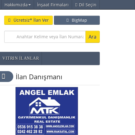
Hakkımızda
İnşaat Firmaları
Dil Seçin
Ücretsiz* İlan Ver
BigMap
Ara
VITRIN İLANLAR
İlan Danışmanı