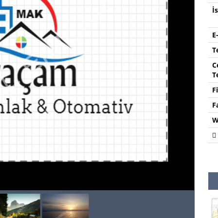
İ
E
T
C
T
F
F
W