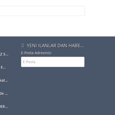
YENI ILANLAR DAN HABERDAR OLMAK IÇIN ÜYE OLUN
E-Posta Adresiniz:
NOTERLER, TAŞINMAZ SATIŞ VAADİ SÖZLEŞMESİ YAPABİLECEK
Web-Tapu Sistemine Emlakçılar da Eklendi
Toprak tapusundan kat mülkiyetine geçiş nasıl olur?
Emekliler bahçelerinde ilk hasadı yaptı
ARSAM NE KADAR EDER DİYORSANIZ EXSPER İÇİN BİZİ ARAYINIZ...!!!!!