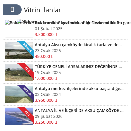
Vitrin İlanlar
Bolu merkez kuzfındık bölgesinde satılık Devremülk kira garantili
01 Şubat 2025
3.500.000
Antalya Aksu çamköyde kiralık tarla ve depolar için bizi arayabilirsiniz
23 Ocak 2026
450.000
TÜRKİYE GENELİ ARSALARINIZ DEĞERİNDE ALINIR SATILIR TAKAS EDİLİR ARAYIN YARDIMCI OLALIM
19 Ocak 2025
1.000.000
Antalya merkez ilçelerinde aksu başta diğer ilçelerde satılık imarlı müstail tapulu arsa
03 Ocak 2024
3.950.000
ANTALYA İL VE İLÇERİ DE AKSU ÇAMKÖYDE ARSALARINIZ AYNI GÜN NAKİTE ÇEVRİLİR
09 Şubat 2026
3.250.000