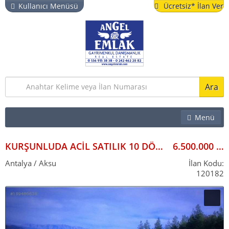
Kullanıcı Menüsü
Ücretsiz* İlan Ver
Ara
Menü
EMLAK
İŞYERI
KURŞUNLUDA ACİL SATILIK 10 DÖNÜM TARLA YATIRIMLIK KELEPİR
6.500.000
ARSA & BAHÇE
Antalya / Aksu
İlan Kodu:
120182
TURISTIK TESIS
YAZLIK
VITRIN İLANLAR