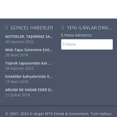
GÜNCEL HABERLER
YENI ILANLAR DAN HABERDAR OLMAK IÇIN ÜYE OLUN
E-Posta Adresiniz:
NOTERLER, TAŞINMAZ SATIŞ VAADİ SÖZLEŞMESİ YAPABİLECEK
30 Haziran 2022
Web-Tapu Sistemine Emlakçılar da Eklendi
28 Mart 2018
Toprak tapusundan kat mülkiyetine geçiş nasıl olur?
28 Haziran 2022
Emekliler bahçelerinde ilk hasadı yaptı
13 Mart 2018
ARSAM NE KADAR EDER DİYORSANIZ EXSPER İÇİN BİZİ ARAYINIZ...!!!!!
21 Şubat 2018
© 2007- 2024 © Angel MTK Emlak & İnvestment. Tüm Hakları