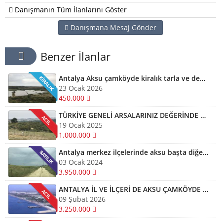
Danışmanın Tüm İlanlarını Göster
Danışmana Mesaj Gönder
Benzer İlanlar
Antalya Aksu çamköyde kiralık tarla ve depolar için bizi arayabilirsiniz
23 Ocak 2026
450.000
TÜRKİYE GENELİ ARSALARINIZ DEĞERİNDE ALINIR SATILIR TAKAS EDİLİR ARAYIN YARDIMCI OLALIM
19 Ocak 2025
1.000.000
Antalya merkez ilçelerinde aksu başta diğer ilçelerde satılık imarlı müstail tapulu arsa
03 Ocak 2024
3.950.000
ANTALYA İL VE İLÇERİ DE AKSU ÇAMKÖYDE ARSALARINIZ AYNI GÜN NAKİTE ÇEVRİLİR
09 Şubat 2026
3.250.000