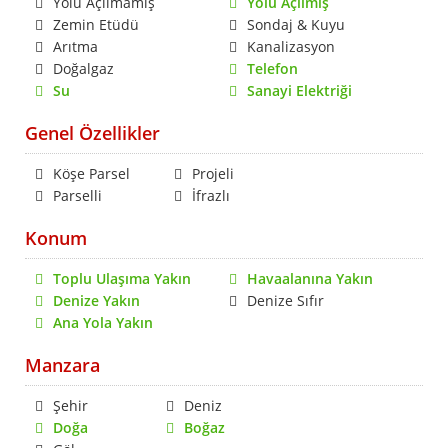
Yolu Açılmamış
Yolu Açılmış
Zemin Etüdü
Sondaj & Kuyu
Arıtma
Kanalizasyon
Doğalgaz
Telefon
Su
Sanayi Elektriği
Genel Özellikler
Köşe Parsel
Projeli
Parselli
İfrazlı
Konum
Toplu Ulaşıma Yakın
Havaalanına Yakın
Denize Yakın
Denize Sıfır
Ana Yola Yakın
Manzara
Şehir
Deniz
Doğa
Boğaz