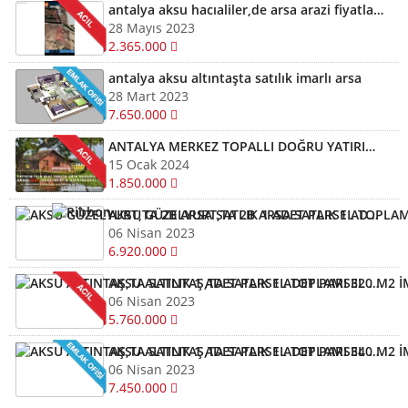
antalya aksu hacıaliler,de arsa arazi fiyatları kelepir arazi ve arsalar
28 Mayıs 2023
2.365.000
antalya aksu altıntaşta satılık imarlı arsa
28 Mart 2023
7.650.000
ANTALYA MERKEZ TOPALLI DOĞRU YATIRIM YAPMAK İÇİN BİZİ ARAYIN YARDIMCI OLALIM ARSA TARLA
15 Ocak 2024
1.850.000
AKSU GÜZELYURT,TA 2B ARSA SATLIK 1 ADET PARSEL TOPLAMI 320 M2
06 Nisan 2023
6.920.000
AKSU ALTINTAŞ,TA SATLIK 1 ADET PARSEL TOPLAMI 320 M2 İMARLI ARSA KELEPİR ARSA
06 Nisan 2023
5.760.000
AKSU ALTINTAŞ,TA SATLIK 1 ADET PARSEL TOPLAMI 340 M2 İMARLI ARSA KELEPİR
06 Nisan 2023
7.450.000