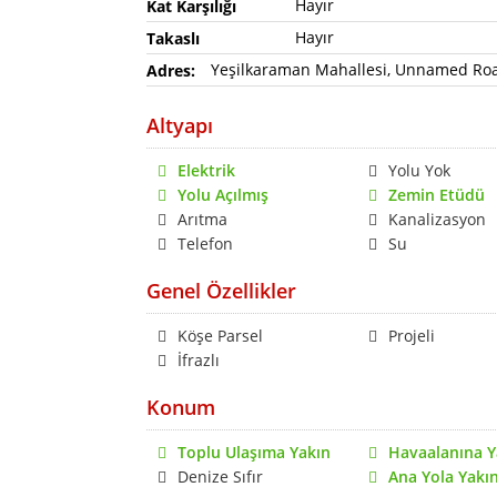
Hayır
Kat Karşılığı
Hayır
Takaslı
Yeşilkaraman Mahallesi, Unnamed Road
Adres:
Altyapı
Elektrik
Yolu Yok
Yolu Açılmış
Zemin Etüdü
Arıtma
Kanalizasyon
Telefon
Su
Genel Özellikler
Köşe Parsel
Projeli
İfrazlı
Konum
Toplu Ulaşıma Yakın
Havaalanına Y
Denize Sıfır
Ana Yola Yakı