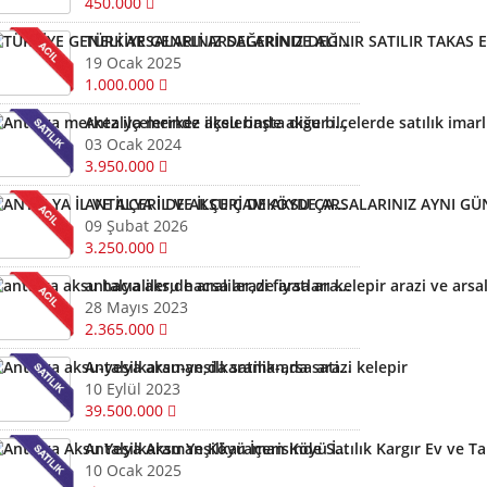
450.000
TÜRKİYE GENELİ ARSALARINIZ DEĞERİNDE ALINIR SATILIR TAKAS EDİLİR ARAYIN YARDIMCI OLALIM
19 Ocak 2025
1.000.000
Antalya merkez ilçelerinde aksu başta diğer ilçelerde satılık imarlı müstail tapulu arsa
03 Ocak 2024
3.950.000
ANTALYA İL VE İLÇERİ DE AKSU ÇAMKÖYDE ARSALARINIZ AYNI GÜN NAKİTE ÇEVRİLİR
09 Şubat 2026
3.250.000
antalya aksu hacıaliler,de arsa arazi fiyatları kelepir arazi ve arsalar
28 Mayıs 2023
2.365.000
Antalya aksu-yesilkaraman,da satilik-arsa arazi kelepir
10 Eylül 2023
39.500.000
Antalya Aksu Yeşilkaraman Köyü İçerisinde Satılık Kargır Ev ve Tarla
10 Ocak 2025