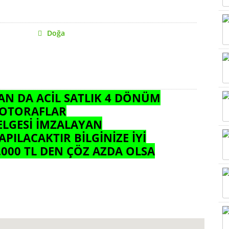
Doğa
N DA ACİL SATLIK 4 DÖNÜM
 FOTORAFLAR
ELGESİ İMZALAYAN
ILACAKTIR BİLGİNİZE İYİ
000 TL DEN ÇÖZ AZDA OLSA