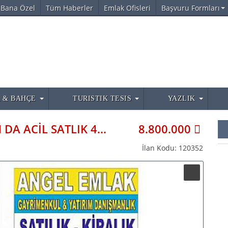
Bana Özel
Tüm Haberler
Emlak Ofisleri
Başvuru Formları
 & BAHÇE
TURISTIK TESIS
YAZLIK
ANTALYA AKSU YESİLKARAMAN DA ACİL SATLIK 4 DÖNÜM YATIRIMLIK KELEPİR TARLA
8.800.000
İlan Kodu: 120352