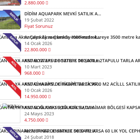
2.880.000
DİDİM AQUAPARK MEVKİ SATILIK ARAZİ
19 Şubat 2022
Fiyat Sorunuz
Antalya Aksu Çamköy merkezde 4000 metrekareye 3500 metre karesi Sera sontaj iki katlı müstakil ev
14 Ocak 2026
22.800.000
ANTALYA AKSU BOZTEPE DE SATILIK 100,000 m2TAPULU TARLA ARSA KELEPİR YATIRIMLIK
10 Mart 2023
968.000
ANTALYA AKSU CİHADİYE DE TİCARİ TARLA 9500 M2 ACİLLL SATILIK MÜSTAKİL TİCRİ TARLA
10 Ocak 2026
14.950.000
ANTALYA AKSU SOĞUCAKSU,DA ACİL SATLIK İMAR BÖLGESİ KAPSAMINA YAKIN TAPULU TARLA
24 Mayıs 2023
4.750.000
AKSU PINARLI MERKEZ DE SATILIK 5000 M2 ARSA 60 LIK YOL CEPHELİ
24 Şubat 2018