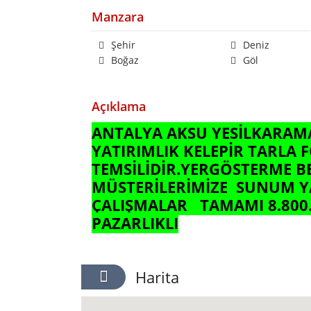
Manzara
Şehir
Deniz
Boğaz
Göl
Açıklama
ANTALYA AKSU YESİLKARAMA
YATIRIMLIK KELEPİR TARLA
TEMSİLİDİR.YERGÖSTERME B
MÜSTERİLERİMİZE SUNUM YAP
ÇALIŞMALAR TAMAMI 8.800.
PAZARLIKLI
Harita