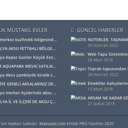
LIK MÜSTAKİL EVLER
GÜNCEL HABERLER
Bolu merkez kuzfındık bölgesinde satılık Devremülk kira garantili
30 Haziran 2022
ANTALYA AKSU FETTAHLI BÖLGESİNDE ACİL SATILIK TEK TAPU MÜSTAKİL TARLA
Antalya Kepez Gaziler Küçük Esnaf Sanayi Sİtesi Satılık Dükkan
28 Mart 2018
DİDİM AQUAPARK MEVKİ SATILIK ARAZİ
28 Haziran 2022
Antalya Aksu çamköyde kiralık tarla ve depolar için bizi arayabilirsiniz
TÜRKİYE GENELİ ARSALARINIZ DEĞERİNDE ALINIR SATILIR TAKAS EDİLİR ARAYIN YARDIMCI OLALIM
13 Mart 2018
Antalya merkez ilçelerinde aksu başta diğer ilçelerde satılık imarlı müstail tapulu arsa
ANTALYA İL VE İLÇERİ DE AKSU ÇAMKÖYDE ARSALARINIZ AYNI GÜN NAKİTE ÇEVRİLİR
21 Şubat 2018
üm Hakları Saklıdır.
Maksatal.com
Emlak PRO Yazılımı 2020