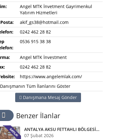
sim:
Angel MTK İnvetment Gayrimenkul
Yatırım Hizmetleri
-Posta:
akif_gs38@hotmail.com
elefon:
0242 462 28 82
ep
0536 915 38 38
elefon:
irma:
Angel MTK İnvestment
ax:
0242 462 28 82
ebsite:
https://www.angelemlak.com/
Danışmanın Tüm İlanlarını Göster
Danışmana Mesaj Gönder
Benzer İlanlar
ANTALYA AKSU FETTAHLI BÖLGESİNDE ACİL SATILIK TEK TAPU MÜSTAKİL TARLA
07 Şubat 2026