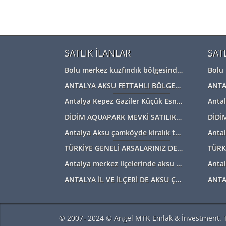
SATLIK İLANLAR
SAT
Bolu merkez kuzfındık bölgesinde satılık Devremülk kira garantili
ANTALYA AKSU FETTAHLI BÖLGESİNDE ACİL SATILIK TEK TAPU MÜSTAKİL TARLA
Antalya Kepez Gaziler Küçük Esnaf Sanayi Sİtesi Satılık Dükkan
DİDİM AQUAPARK MEVKİ SATILIK ARAZİ
Antalya Aksu çamköyde kiralık tarla ve depolar için bizi arayabilirsiniz
TÜRKİYE GENELİ ARSALARINIZ DEĞERİNDE ALINIR SATILIR TAKAS EDİLİR ARAYIN YARDIMCI OLALIM
Antalya merkez ilçelerinde aksu başta diğer ilçelerde satılık imarlı müstail tapulu arsa
ANTALYA İL VE İLÇERİ DE AKSU ÇAMKÖYDE ARSALARINIZ AYNI GÜN NAKİTE ÇEVRİLİR
© 2007- 2024 © Angel MTK Emlak & İnvestment. T