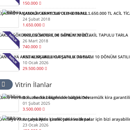
150.000
ÇAMKÖY ANAYOLA CEPHE TAPULU 6000 M2 1.650.000 TL ACİL TİCARİ
24 Şubat 2018
1.650.000
AKSU GÖKDERE,DE SATILIK 30 DÖNÜM MÜSTAKİL TAPULU TARLA
26 Mart 2018
740.000
ANTALYA AKSU KURŞUNLU DA SATILIK TOPLAM 10 DÖNÜM SATILIK 1 DÖNÜMÜ 2.950.000 BİN TL
10 Ocak 2026
29.500.000
Vitrin İlanlar
Bolu merkez kuzfındık bölgesinde satılık Devremülk kira garantili
01 Şubat 2025
3.500.000
Antalya Aksu çamköyde kiralık tarla ve depolar için bizi arayabilirsiniz
23 Ocak 2026