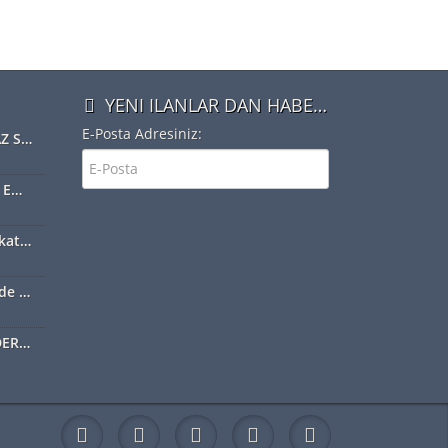
YENI ILANLAR DAN HABERDAR OLMAK IÇIN ÜYE OLUN
E-Posta Adresiniz:
NOTERLER, TAŞINMAZ SATIŞ VAADİ SÖZLEŞMESİ YAPABİLECEK
Web-Tapu Sistemine Emlakçılar da Eklendi
Toprak tapusundan kat mülkiyetine geçiş nasıl olur?
Emekliler bahçelerinde ilk hasadı yaptı
ARSAM NE KADAR EDER DİYORSANIZ EXSPER İÇİN BİZİ ARAYINIZ...!!!!!