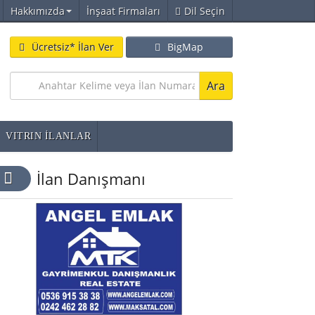
Hakkımızda
İnşaat Firmaları
Dil Seçin
Ücretsiz* İlan Ver
BigMap
Ara
VITRIN İLANLAR
İlan Danışmanı