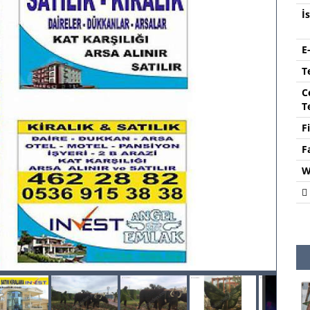
İ
E
T
C
T
F
F
W