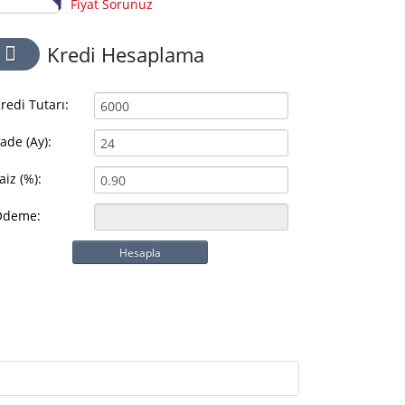
Fiyat Sorunuz
Kredi Hesaplama
redi Tutarı:
ade (Ay):
aiz (%):
Ödeme:
Hesapla