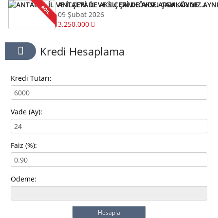
ANTALYA İL VE İLÇERİ DE AKSU ÇAMKÖYDE ARSALARINIZ AYNI GÜN NAKİTE ÇEVRİLİR
09 Şubat 2026
3.250.000
Kredi Hesaplama
Kredi Tutarı:
Vade (Ay):
Faiz (%):
Ödeme:
Hesapla