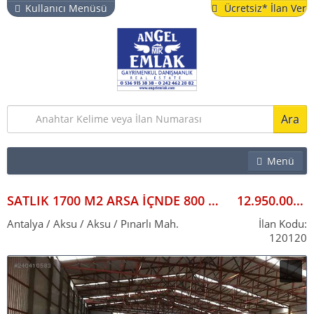
Kullanıcı Menüsü
Ücretsiz* İlan Ver
Ara
Menü
EMLAK
İŞYERI
SATLIK 1700 M2 ARSA İÇNDE 800 M2. DEPO ACİL KELEPİR FIRSAT
12.950.000
ARSA & BAHÇE
Antalya / Aksu / Aksu / Pınarlı Mah.
İlan Kodu:
120120
TURISTIK TESIS
YAZLIK
VITRIN İLANLAR