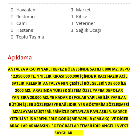
Havaalanı
Market
Restoran
Kilise
Cami
Veteriner
Hastane
Sağlık Ocağı
Toplu Taşıma
Açıklama
ANTALYA AKSU PINARLI KEPEZ BÖLGESİNDE SATILIK 800 M2. DEPO
12,950,000 TL. 1 YILLIK KIRASI 500,000 İÇİNDE KİRACI HAZIR ACİL
SATLIK KELEPİR ANTALYA NIN ÇESİTLİ BÖLGELERİNDE 600 İLE
2000 M2. ARASINDA YÜKSEK SİSTEM ÖZEL YAPIM DEPOLAR
YANISIRA 20.000 M2. YE KADAR DEPOLAR YAPILABİLİR YAPILAN
BÜTÜN İŞLER SÖZLEŞMEYE BAĞLIDIR. YER GÖSTERİM SÖZLEŞMESİ
İMZALAYAN MÜŞTERİLERİMİZLE DETAYLAR PAYLAŞILIR. SADECE
YETKİLİ VE İŞ VERENLERLE GÖRÜŞME YAPILIR (EMLAKÇI VE DİĞER
ARACILAR ARAMASIN). FOTOĞRAFLAR TEMSİLİDİR ANGEL İNVEST
SAYGILAR...........