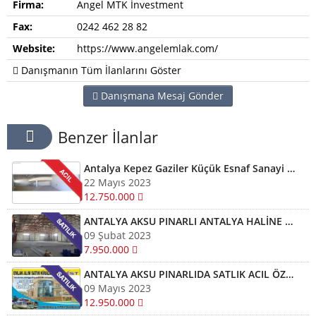
Firma:
Angel MTK İnvestment
Fax:
0242 462 28 82
Website:
https://www.angelemlak.com/
Danışmanın Tüm İlanlarını Göster
Danışmana Mesaj Gönder
Benzer İlanlar
Antalya Kepez Gaziler Küçük Esnaf Sanayi Sİtesi Satılık Dükkan
22 Mayıs 2023
12.750.000
ANTALYA AKSU PINARLI ANTALYA HALİNE 7 KM SATLIK 1850 M2 İÇİNDE DEPO 700 M2 MÜSTAKİL TARLA İÇERİSİNDE DEPO
09 Şubat 2023
7.950.000
ANTALYA AKSU PINARLIDA SATLIK ACIL ÖZEL OFİS İLE BERABER 2000 M2 DEPO
09 Mayıs 2023
12.950.000