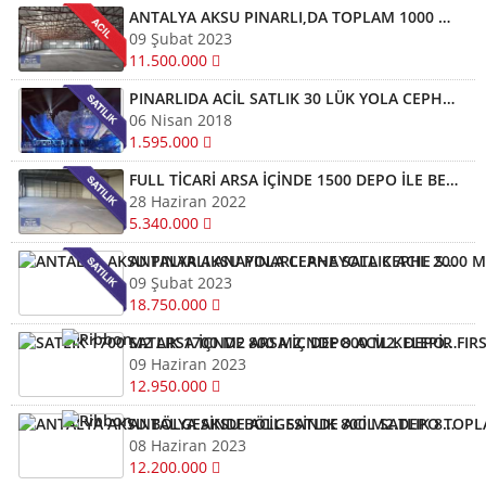
ANTALYA AKSU PINARLI,DA TOPLAM 1000 M2 KAPALI ALAN VE İŞLETME BİNASI SIFIR
09 Şubat 2023
11.500.000
PINARLIDA ACİL SATLIK 30 LÜK YOLA CEPHE 200 M2 KİRACILI DÜKKAN
06 Nisan 2018
1.595.000
FULL TİCARİ ARSA İÇİNDE 1500 DEPO İLE BERABER SATLIK ACİL
28 Haziran 2022
5.340.000
ANTALYA AKSU PINARLI ANAYOLA CEPHE SATLIK ACIL 2000 M2 NİN 1200 M2 DEPO
09 Şubat 2023
18.750.000
SATLIK 1700 M2 ARSA İÇNDE 800 M2. DEPO ACİL KELEPİR FIRSAT
09 Haziran 2023
12.950.000
ANTALYA AKSU BÖLGESİNDE ACİL SATLIK 800 M2.DEPO TOPLAM ARSASI 1680 M2 ACİL KELEPİR
08 Haziran 2023
12.200.000