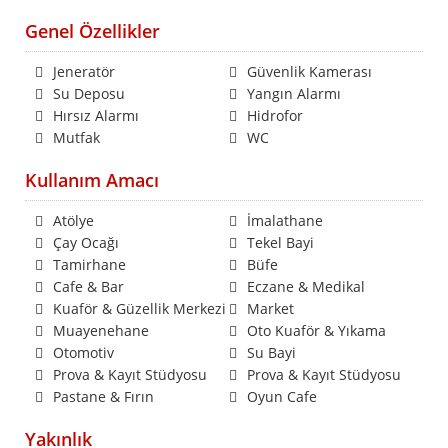
Genel Özellikler
Jeneratör
Güvenlik Kamerası
Su Deposu
Yangın Alarmı
Hırsız Alarmı
Hidrofor
Mutfak
WC
Kullanım Amacı
Atölye
İmalathane
Çay Ocağı
Tekel Bayi
Tamirhane
Büfe
Cafe & Bar
Eczane & Medikal
Kuaför & Güzellik Merkezi
Market
Muayenehane
Oto Kuaför & Yıkama
Otomotiv
Su Bayi
Prova & Kayıt Stüdyosu
Prova & Kayıt Stüdyosu
Pastane & Fırın
Oyun Cafe
Yakınlık