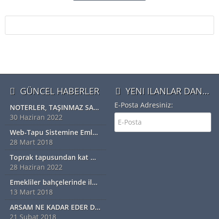
GÜNCEL HABERLER
YENI ILANLAR DAN HABERDAR OLMAK IÇIN ÜYE OLUN
E-Posta Adresiniz:
NOTERLER, TAŞINMAZ SATIŞ VAADİ SÖZLEŞMESİ YAPABİLECEK
30 Haziran 2022
Web-Tapu Sistemine Emlakçılar da Eklendi
28 Mart 2018
Toprak tapusundan kat mülkiyetine geçiş nasıl olur?
28 Haziran 2022
Emekliler bahçelerinde ilk hasadı yaptı
13 Mart 2018
ARSAM NE KADAR EDER DİYORSANIZ EXSPER İÇİN BİZİ ARAYINIZ...!!!!!
21 Şubat 2018