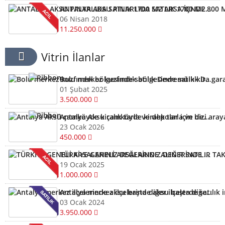
ANTALYA AKSU PINARLIDA SATLIK 1700 M2 ARSA İÇNDE 800 M2. DEPO ACİL KELEPİR FIRSAT
06 Nisan 2018
11.250.000
Vitrin İlanlar
Bolu merkez kuzfındık bölgesinde satılık Devremülk kira garantili
01 Şubat 2025
3.500.000
Antalya Aksu çamköyde kiralık tarla ve depolar için bizi arayabilirsiniz
23 Ocak 2026
450.000
TÜRKİYE GENELİ ARSALARINIZ DEĞERİNDE ALINIR SATILIR TAKAS EDİLİR ARAYIN YARDIMCI OLALIM
19 Ocak 2025
1.000.000
Antalya merkez ilçelerinde aksu başta diğer ilçelerde satılık imarlı müstail tapulu arsa
03 Ocak 2024
3.950.000