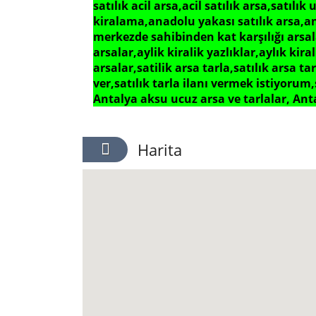
satılık acil arsa,acil satılık arsa,satılık
kiralama,anadolu yakası satılık arsa,ant
merkezde sahibinden kat karşılığı arsala
arsalar,aylik kiralik yazlıklar,aylık kir
arsalar,satilik arsa tarla,satılık arsa tar
ver,satılık tarla ilanı vermek istiyorum,
Antalya aksu ucuz arsa ve tarlalar,
Anta
Harita