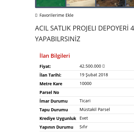
Favorilerime Ekle
ACIL SATLIK PROJELI DEPOYER
YAPABILRSINİZ
İlan Bilgileri
42.500.000
Fiyat:
19 Şubat 2018
İlan Tarihi:
10000
Metre Kare
Parsel No
Ticari
İmar Durumu
Müstakil Parsel
Tapu Durumu
Evet
Krediye Uygunluk
Sıfır
Yapının Durumu