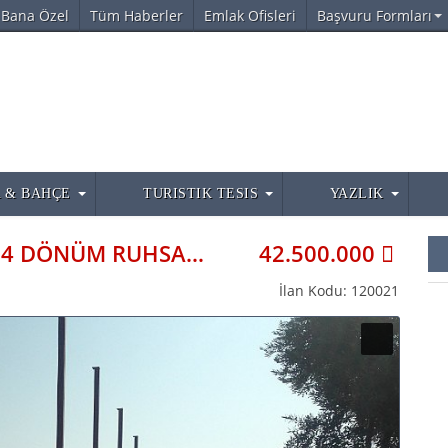
Bana Özel
Tüm Haberler
Emlak Ofisleri
Başvuru Formları
 & BAHÇE
TURISTIK TESIS
YAZLIK
ACIL SATLIK PROJELI DEPOYERİ 4 DÖNÜM RUHSATLI DEPO YAPABILRSINİZ
42.500.000
İlan Kodu: 120021