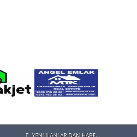
YENI ILANLAR DAN HABERDAR OLMAK IÇIN ÜYE OLUN