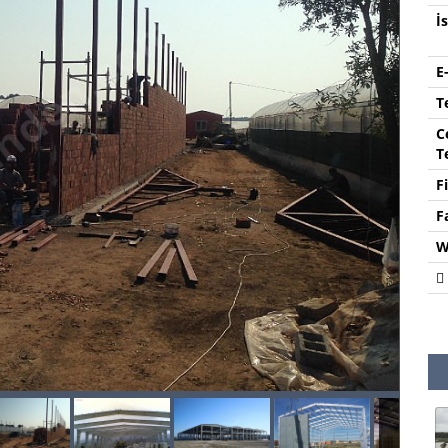
İ
E
T
C
T
F
F
W