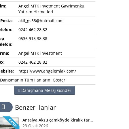
sim:
Angel MTK İnvetment Gayrimenkul
Yatırım Hizmetleri
-Posta:
akif_gs38@hotmail.com
elefon:
0242 462 28 82
ep
0536 915 38 38
elefon:
irma:
Angel MTK İnvestment
ax:
0242 462 28 82
ebsite:
https://www.angelemlak.com/
Danışmanın Tüm İlanlarını Göster
Danışmana Mesaj Gönder
Benzer İlanlar
Antalya Aksu çamköyde kiralık tarla ve depolar için bizi arayabilirsiniz
23 Ocak 2026