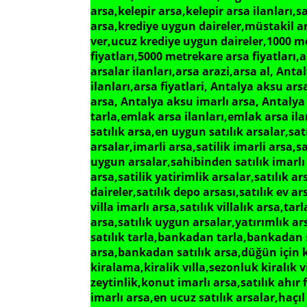
arsa,kelepir arsa,kelepir arsa ilanları,s
arsa,krediye uygun daireler,müstakil arsa
ver,ucuz krediye uygun daireler,1000 me
fiyatları,5000 metrekare arsa fiyatları,ace
arsalar ilanları,arsa arazi,arsa al, Anta
ilanları,arsa fiyatlari, Antalya aksu ars
arsa, Antalya aksu imarlı arsa, Antalya
tarla,emlak arsa ilanları,emlak arsa ila
satılık arsa,en uygun satılık arsalar,sat
arsalar,imarli arsa,satilik imarli arsa,sa
uygun arsalar,sahibinden satılık imarlı 
arsa,satilik yatirimlik arsalar,satılık ar
daireler,satılık depo arsası,satılık ev ars
villa imarlı arsa,satılık villalık arsa,t
arsa,satılık uygun arsalar,yatırımlık a
satılık tarla,bankadan tarla,bankadan s
arsa,bankadan satılık arsa,düğün için kira
kiralama,kiralik vılla,sezonluk kiralık vil
zeytinlik,konut imarlı arsa,satılık ahır fi
imarlı arsa,en ucuz satılık arsalar,haçı