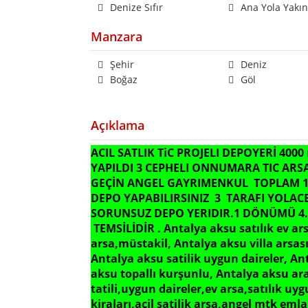
Denize Sıfır
Ana Yola Yakın
Manzara
Şehir
Deniz
Boğaz
Göl
Açıklama
ACIL SATLIK TiC PROJELI DEPOYERİ 400
YAPILDI 3 CEPHELI ONNUMARA TIC ARSA 
GEÇİN ANGEL GAYRIMENKUL TOPLAM 10.
DEPO YAPABILIRSINIZ 3 TARAFI YOLAC
SORUNSUZ DEPO YERIDIR.1 DÖNÜMÜ 4.2
TEMSİLİDİR . Antalya aksu satılık ev ar
arsa,müstakil, Antalya aksu villa arsası
Antalya aksu satilik uygun daireler, An
aksu topallı kurşunlu, Antalya aksu arazi
tatili,uygun daireler,ev arsa,satılık uygu
kiraları,acil satilik arsa,angel mtk emla