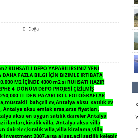
Doğa
0 m2 RUHSATLI DEPO YAPABILIRSINİZ YENI
DAHA FAZLA BILGI İÇİN BIZIMLE IRTIBATA
000 M2 İÇİNDE 4000 m2 si RUHSATI HAZIR
EPHE 4 DÖNÜM DEPO PROJESİ ÇİZİLMİŞ
50,000 TL DEN PAZARLIKLI. FOTOĞRAFLAR
sa,müstakil bahçeli ev,Antalya aksu satılık ev
K
, Antalya aksu emlak arsa,arsa fiyatları,
talya aksu en uygun satılık daireler Antalya
V
 ilanları,kiralik villa, Antalya aksu villa
n daireler,kıralık vılla,villa kiralama,villa
F
k investment 2007,arsa al sat,acil satilik kelepir