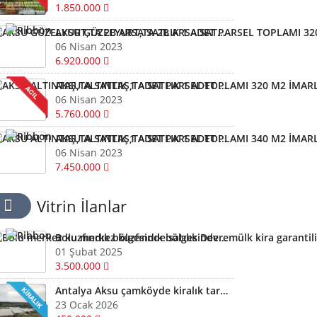
1.850.000
AKSU GÜZELYURT,TA 2B ARSA SATLIK 1 ADET PARSEL TOPLAMI 320 M2
06 Nisan 2023
6.920.000
AKSU ALTINTAŞ,TA SATLIK 1 ADET PARSEL TOPLAMI 320 M2 İMARLI ARSA KELEPİR ARSA
06 Nisan 2023
5.760.000
AKSU ALTINTAŞ,TA SATLIK 1 ADET PARSEL TOPLAMI 340 M2 İMARLI ARSA KELEPİR
06 Nisan 2023
7.450.000
Vitrin İlanlar
Bolu merkez kuzfındık bölgesinde satılık Devremülk kira garantili
01 Şubat 2025
3.500.000
Antalya Aksu çamköyde kiralık tarla ve depolar için bizi arayabilirsiniz
23 Ocak 2026