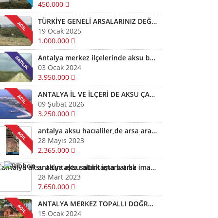
450.000
TÜRKİYE GENELİ ARSALARINIZ DEĞERİNDE ALINIR SATILIR TAKAS EDİLİR ARAYIN YARDIMCI OLALIM
19 Ocak 2025
1.000.000
Antalya merkez ilçelerinde aksu başta diğer ilçelerde satılık imarlı müstail tapulu arsa
03 Ocak 2024
3.950.000
ANTALYA İL VE İLÇERİ DE AKSU ÇAMKÖYDE ARSALARINIZ AYNI GÜN NAKİTE ÇEVRİLİR
09 Şubat 2026
3.250.000
antalya aksu hacıaliler,de arsa arazi fiyatları kelepir arazi ve arsalar
28 Mayıs 2023
2.365.000
antalya aksu altıntaşta satılık imarlı arsa
28 Mart 2023
7.650.000
ANTALYA MERKEZ TOPALLI DOĞRU YATIRIM YAPMAK İÇİN BİZİ ARAYIN YARDIMCI OLALIM ARSA TARLA
15 Ocak 2024