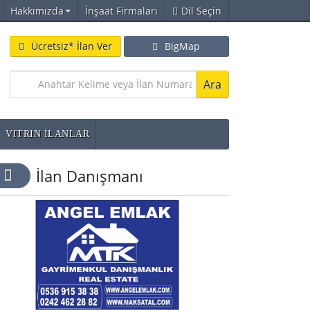
Hakkımızda
İnşaat Firmaları
Dil Seçin
Ücretsiz* İlan Ver
BigMap
Ara
VITRIN İLANLAR
İlan Danışmanı