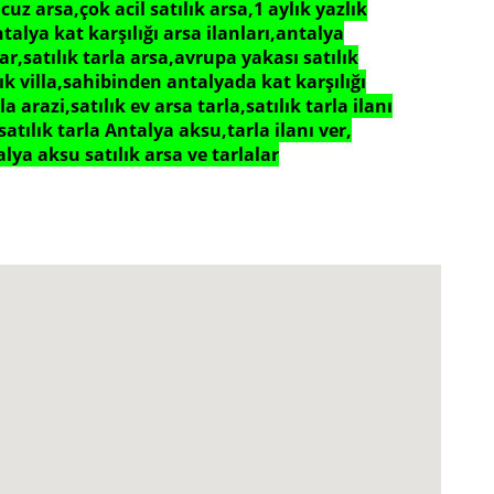
 ucuz arsa,çok acil satılık arsa,1 aylık yazlık
alya kat karşılığı arsa ilanları,antalya
r,satılık tarla arsa,avrupa yakası satılık
alık villa,sahibinden antalyada kat karşılığı
la arazi,satılık ev arsa tarla,satılık tarla ilanı
satılık tarla Antalya aksu,tarla ilanı ver,
lya aksu satılık arsa ve tarlalar