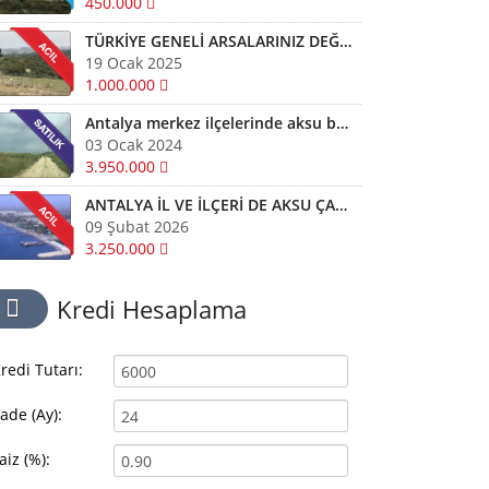
450.000
TÜRKİYE GENELİ ARSALARINIZ DEĞERİNDE ALINIR SATILIR TAKAS EDİLİR ARAYIN YARDIMCI OLALIM
19 Ocak 2025
1.000.000
Antalya merkez ilçelerinde aksu başta diğer ilçelerde satılık imarlı müstail tapulu arsa
03 Ocak 2024
3.950.000
ANTALYA İL VE İLÇERİ DE AKSU ÇAMKÖYDE ARSALARINIZ AYNI GÜN NAKİTE ÇEVRİLİR
09 Şubat 2026
3.250.000
Kredi Hesaplama
redi Tutarı:
ade (Ay):
aiz (%):