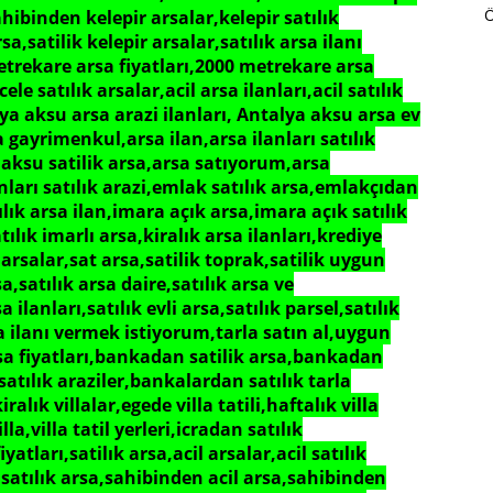
ahibinden kelepir arsalar,kelepir satılık
,satilik kelepir arsalar,satılık arsa ilanı
trekare arsa fiyatları,2000 metrekare arsa
le satılık arsalar,acil arsa ilanları,acil satılık
lya aksu arsa arazi ilanları, Antalya aksu arsa ev
a gayrimenkul,arsa ilan,arsa ilanları satılık
 aksu satilik arsa,arsa satıyorum,arsa
nları satılık arazi,emlak satılık arsa,emlakçıdan
ılık arsa ilan,imara açık arsa,imara açık satılık
tılık imarlı arsa,kiralık arsa ilanları,krediye
arsalar,sat arsa,satilik toprak,satilik uygun
sa,satılık arsa daire,satılık arsa ve
a ilanları,satılık evli arsa,satılık parsel,satılık
arla ilanı vermek istiyorum,tarla satın al,uygun
rsa fiyatları,bankadan satilik arsa,bankadan
atılık araziler,bankalardan satılık tarla
lık villalar,egede villa tatili,haftalık villa
la,villa tatil yerleri,icradan satılık
yatları,satilık arsa,acil arsalar,acil satılık
l satılık arsa,sahibinden acil arsa,sahibinden