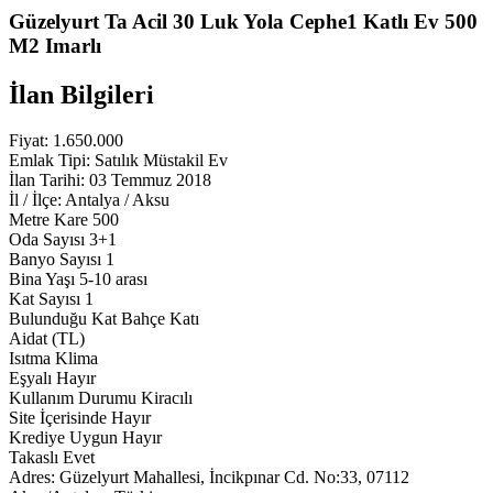
Güzelyurt Ta Acil 30 Luk Yola Cephe1 Katlı Ev 500
M2 Imarlı
İlan Bilgileri
Fiyat:
1.650.000
Emlak Tipi:
Satılık Müstakil Ev
İlan Tarihi:
03 Temmuz 2018
İl / İlçe:
Antalya / Aksu
Metre Kare
500
Oda Sayısı
3+1
Banyo Sayısı
1
Bina Yaşı
5-10 arası
Kat Sayısı
1
Bulunduğu Kat
Bahçe Katı
Aidat (TL)
Isıtma
Klima
Eşyalı
Hayır
Kullanım Durumu
Kiracılı
Site İçerisinde
Hayır
Krediye Uygun
Hayır
Takaslı
Evet
Adres:
Güzelyurt Mahallesi, İncikpınar Cd. No:33, 07112