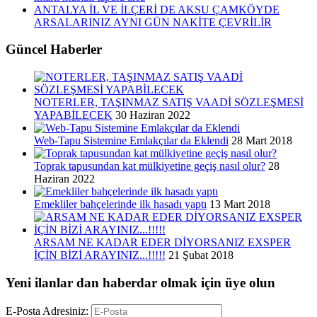
ANTALYA İL VE İLÇERİ DE AKSU ÇAMKÖYDE
ARSALARINIZ AYNI GÜN NAKİTE ÇEVRİLİR
Güncel Haberler
NOTERLER, TAŞINMAZ SATIŞ VAADİ SÖZLEŞMESİ
YAPABİLECEK
30 Haziran 2022
Web-Tapu Sistemine Emlakçılar da Eklendi
28 Mart 2018
Toprak tapusundan kat mülkiyetine geçiş nasıl olur?
28
Haziran 2022
Emekliler bahçelerinde ilk hasadı yaptı
13 Mart 2018
ARSAM NE KADAR EDER DİYORSANIZ EXSPER
İÇİN BİZİ ARAYINIZ...!!!!!
21 Şubat 2018
Yeni ilanlar dan haberdar olmak için üye olun
E-Posta Adresiniz: