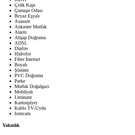
Çelik Kapı
Çamaşır Odası
Beyaz Eşyalı
Asansör
Ankastre Mutfak
Alarm
Ahşap Doğrama
ADSL
Diafon
Hidrofor
Fiber İnternet
Boyalı
Şömine
PVC Doğrama
Parke
Mutfak Doğalgazı
Mobilyalı
Liminant
Kartonpiyer
Kablo TV-Uydu
Isımcam
Yakınlık