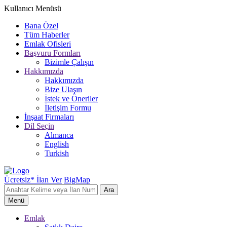
Kullanıcı Menüsü
Bana Özel
Tüm Haberler
Emlak Ofisleri
Başvuru Formları
Bizimle Çalışın
Hakkımızda
Hakkımızda
Bize Ulaşın
İstek ve Öneriler
İletişim Formu
İnşaat Firmaları
Dil Seçin
Almanca
English
Turkish
Ücretsiz* İlan Ver
BigMap
Ara
Menü
Emlak