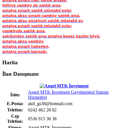
fethiye çamköy de satılık arsa,
antalya pınarlı satılık müstakil evler,
antalya aksu pınarlı çamköy satılık arsa,
antalya aksu güzelyurt satılık müstakil ev,
antalya pınarlı satılık müstakil evler,
çamköyde satılık arsa,
sahibinden satılık arsa antalya kepez gaziler köyü,
antalya aksu çamköy,
antalya pınarlı haberleri,
antalya pınarlı kavşağı,
Harita
İlan Danışmanı
Angel MTK İnvetment Gayrimenkul Yatırım
İsim:
Hizmetleri
E-Posta:
akif_gs38@hotmail.com
Telefon:
0242 462 28 82
Cep
0536 915 38 38
Telefon:
Firma:
Angel MTK İnvestment