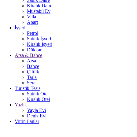
Satlık Daire
Kiralık Daire
Müstakil Ev
Villa
Apart
İşyeri
Petrol
Satılık İşyeri
Kiralık İşyeri
Dükkan
Arsa & Bahçe
Arsa
Bahçe
Çiftlik
Tarla
Sera
Turistik Tesis
Satılık Otel
Kiralık Otel
Yazlık
Yayla Evi
Deniz Evi
Vitrin İlanlar