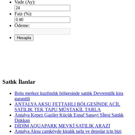
Vade (Ay):
Faiz (%):
Ödeme:
Hesapla
Satlık İlanlar
Bolu merkez kuzfındık bölgesinde satılık Devremülk kira
garantili
ANTALYA AKSU FETTAHLI BÖLGESİNDE ACİL
SATILIK TEK TAPU MÜSTAKİL TARLA
Antalya Kepez Gaziler Küçük Esnaf Sanayi Sİtesi Satılık
Dükkan
DİDİM AQUAPARK MEVKİ SATILIK ARAZİ
Antalya Aksu çamköyde kiralık tarla ve depolar için bizi