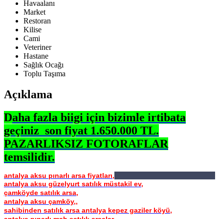
Havaalanı
Market
Restoran
Kilise
Cami
Veteriner
Hastane
Sağlık Ocağı
Toplu Taşıma
Açıklama
D
aha fazla biigi için bizimle irtibata
geçiniz son fiyat 1.650.000 TL.
PAZARLIKSIZ FOTORAFLAR
temsilidir.
antalya aksu pınarlı arsa fiyatları,
antalya aksu güzelyurt satılık müstakil ev,
çamköyde satılık arsa,
antalya aksu çamköy,,
sahibinden satılık arsa antalya kepez gaziler köyü,
antalya pınarlı mah satılık arsalar,