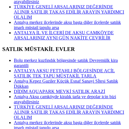
arayabilirsiniz
TÜRKİYE GENELİ ARSALARINIZ DEĞERİNDE
ALINIR SATILIR TAKAS EDİLİR ARAYIN YARDIMCI
OLALIM
Antalya merkez ilçelerinde aksu başta diğer ilçelerde satılık
imarlı müstail tapulu arsa
ANTALYA İL VE İLÇERİ DE AKSU ÇAMKÖYDE
ARSALARINIZ AYNI GÜN NAKİTE ÇEVRİLİR
SATLIK MÜSTAKİL EVLER
Bolu merkez kuzfındık bölgesinde satılık Devremülk kira
garantili
ANTALYA AKSU FETTAHLI BÖLGESİNDE ACİL
SATILIK TEK TAPU MÜSTAKİL TARLA
Antalya Kepez Gaziler Küçük Esnaf Sanayi Sİtesi Satılık
Dükkan
DİDİM AQUAPARK MEVKİ SATILIK ARAZİ
Antalya Aksu çamköyde kiralık tarla ve depolar için bizi
arayabilirsiniz
TÜRKİYE GENELİ ARSALARINIZ DEĞERİNDE
ALINIR SATILIR TAKAS EDİLİR ARAYIN YARDIMCI
OLALIM
Antalya merkez ilçelerinde aksu başta diğer ilçelerde satılık
imarlı müstail tapulu arsa