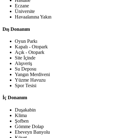
Hastane
Eczane
Üniversite
Havaalanına Yakın
Dış Donanım
Oyun Parkı
Kapalı - Otopark
Açık - Otopark
Site İçinde
Alışveriş
Su Deposu
Yangın Merdiveni
Yüzme Havuzu
Spor Tesisi
İç Donanım
Duşakabin
Klima
Şofben
Gömme Dolap
Ebeveyn Banyolu
Küvet