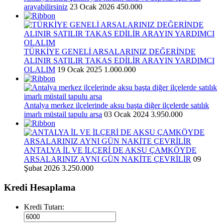
arayabilirsiniz
23 Ocak 2026
450.000
TÜRKİYE GENELİ ARSALARINIZ DEĞERİNDE
ALINIR SATILIR TAKAS EDİLİR ARAYIN YARDIMCI
OLALIM
19 Ocak 2025
1.000.000
Antalya merkez ilçelerinde aksu başta diğer ilçelerde satılık
imarlı müstail tapulu arsa
03 Ocak 2024
3.950.000
ANTALYA İL VE İLÇERİ DE AKSU ÇAMKÖYDE
ARSALARINIZ AYNI GÜN NAKİTE ÇEVRİLİR
09
Şubat 2026
3.250.000
Kredi Hesaplama
Kredi Tutarı: